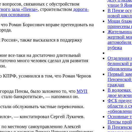
 вопросов, связанных с обустройством
улице 9 Янв
ного зала «Пенза»
, строительством
дороги-
В Пензе осу
 дня основания
.
новой шко
Мощи блаж
 что Роман Борисович вправе претендовать на
принесены 
орода.
Жительница
жертвой мо
 Россия», также высказался в поддержку
автомобиля 
рубежа
ание все-таки на достаточно длительный
Отделения н
таточно много человек сделал для развития
белинской 
он.
обновленны
Первый зам
ю КПРФ, усомнился в том, что Роман Чернов
Пензенской
граждан
В водоемах
 города Пензы, было заложено то, что
МУП
двое мужчи
 стало банкротиться», — напомнил он.
ФСБ предуп
области о с
 стали обслуживать частные перевозчики.
«обновлени
Основные т
ился», — констатировал Сергей Лукичев.
Пензы прой
и по местному самоуправлению Алексей
В Пензенско
риалы о заслугах Романа Чернова необходимо