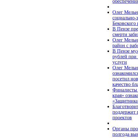
обеспечения
Олег Мельн
социально-
Бековского 
В Пензе пр
смерти заб
Олег Мельн
район с ра
В Пензе му
рублей при
услуги
Олег Мельн
ознакомился
посетил но
качество бл
Финалисты 
края» ознак
«Защитники
Благотвори
поддержит 
проектов
Органы про
полгода вы