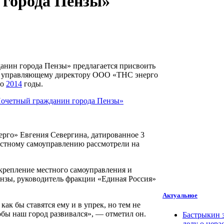
 города Пензы»
нин города Пензы» предлагается присвоить
– управляющему директору ООО «ТНС энерго
по
2014
годы.
рго» Евгения Севергина, датированное 3
естному самоуправлению рассмотрели на
крепление местного самоуправления и
ензы, руководитель фракции «Единая Россия»
Актуальное
как бы ставятся ему и в упрек, но тем не
тобы наш город развивался», — отметил он.
Бастрыкин 
делу о нера