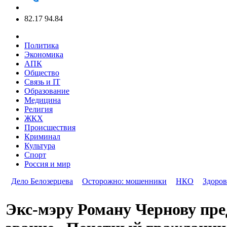
82.17
94.84
Политика
Экономика
АПК
Общество
Связь и IT
Образование
Медицина
Религия
ЖКХ
Происшествия
Криминал
Культура
Спорт
Россия и мир
Дело Белозерцева
Осторожно: мошенники
НКО
Здоров
Экс-мэру Роману Чернову пре