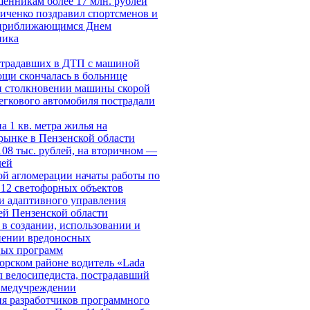
шенникам более 17 млн. рублей
иченко поздравил спортсменов и
 приближающимся Днем
ника
страдавших в ДТП с машиной
ощи скончалась в больнице
и столкновении машины скорой
егкового автомобиля пострадали
а 1 кв. метра жилья на
рынке в Пензенской области
108 тыс. рублей, на вторичном —
лей
ой агломерации начаты работы по
12 светофорных объектов
и адаптивного управления
ей Пензенской области
в создании, использовании и
нении вредоносных
ых программ
орском районе водитель «Lada
л велосипедиста, пострадавший
в медучреждении
я разработчиков программного