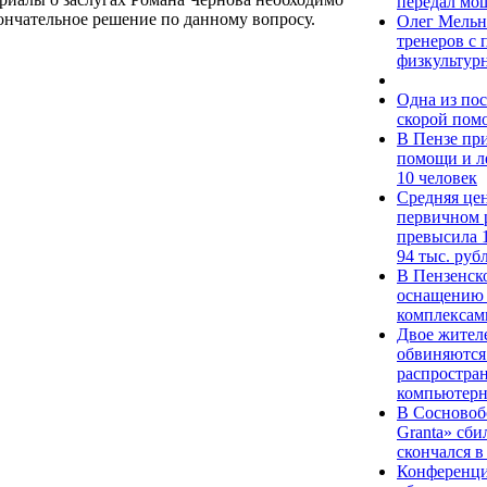
передал мо
кончательное решение по данному вопросу.
Олег Мельн
тренеров с
физкультур
Одна из по
скорой пом
В Пензе пр
помощи и л
10 человек
Средняя цен
первичном 
превысила 
94 тыс. руб
В Пензенск
оснащению 
комплексам
Двое жител
обвиняются 
распростра
компьютерн
В Сосновоб
Granta» сби
скончался 
Конференци