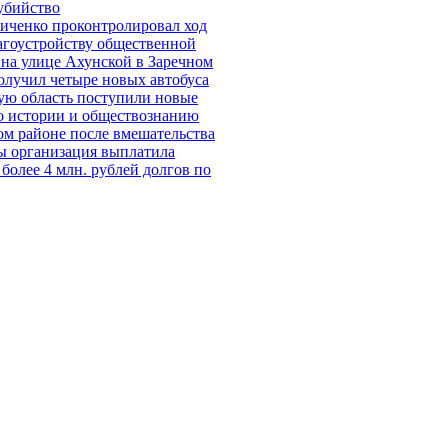
убийство
иченко проконтролировал ход
агоустройству общественной
 на улице Ахунской в Заречном
олучил четыре новых автобуса
ую область поступили новые
о истории и обществознанию
ом районе после вмешательства
ы организация выплатила
более 4 млн. рублей долгов по