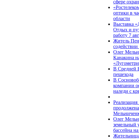
сфере охран
«Ростелеком
оптики в ча
области
Выставка «
Отдых и пут
работу 7 ав
Житель Пен
содействии
Олег Мельн
Канакина н
«Лугометр
В Средней 
пешехода
В Сосновоб
компании ос
наледи с к
Реализация
продолжена
Мельничен
Олег Мельн
земельный у
бассейна н
Жительница