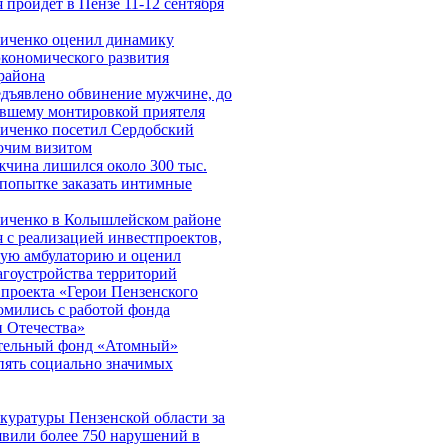
 пройдет в Пензе 11-12 сентября
иченко оценил динамику
экономического развития
района
едъявлено обвинение мужчине, до
ившему монтировкой приятеля
иченко посетил Сердобский
бочим визитом
жчина лишился около 300 тыс.
 попытке заказать интимные
иченко в Колышлейском районе
 с реализацией инвестпроектов,
вую амбулаторию и оценил
агоустройства территорий
проекта «Герои Пензенского
омились с работой фонда
 Отечества»
тельный фонд «Атомный»
пять социально значимых
куратуры Пензенской области за
явили более 750 нарушений в