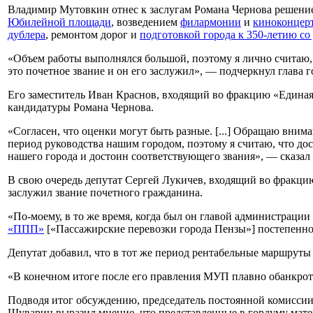
Владимир Мутовкин отнес к заслугам Романа Чернова решение
Юбилейной площади
, возведением
филармонии
и
киноконцерт
дублера
, ремонтом дорог и
подготовкой города к 350-летию со
«Объем работы выполнялся большой, поэтому я лично считаю,
это почетное звание и он его заслужил», — подчеркнул глава г
Его заместитель Иван Краснов, входящий во фракцию «Единая
кандидатуры Романа Чернова.
«Согласен, что оценки могут быть разные. [...] Обращаю вним
период руководства нашим городом, поэтому я считаю, что дос
нашего города и достоин соответствующего звания», — сказал 
В свою очередь депутат Сергей Лукичев, входящий во фракци
заслужил звание почетного гражданина.
«По-моему, в то же время, когда был он главой администрации
«ППП»
[«Пассажирские перевозки города Пензы»] постепенно
Депутат добавил, что в тот же период рентабельные маршруты
«В конечном итоге после его правления МУП плавно обанкрот
Подводя итог обсуждению, председатель постоянной комисси
Шуварин выразил мнение, что представленные в гордуму мате