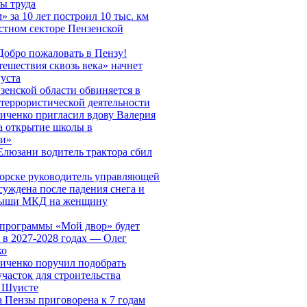
ы труда
» за 10 лет построил 10 тыс. км
стном секторе Пензенской
Добро пожаловать в Пензу!
ешествия сквозь века» начнет
густа
зенской области обвиняется в
 террористической деятельности
иченко пригласил вдову Валерия
а открытие школы в
ии»
Елюзани водитель трактора сбил
орске руководитель управляющей
уждена после падения снега и
рыши МКД на женщину
 программы «Мой двор» будет
 в 2027-2028 годах — Олег
ко
иченко поручил подобрать
часток для строительства
а Шуисте
 Пензы приговорена к 7 годам