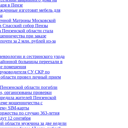
аря в Пензе
жденные изготовят мебель для
лы
енной Матроны Московской
в Спасский собор Пензы
 Пензенской области стала
шенничества при заказе
почти за 2 млн. рублей из-за
еврологии и сестринского ухода
районной больницы переехали в
е помещения
руководителя СУ СКР по
 области провел личный прием
 Пензенской области погибли
н, организованы проверки
редила жителей Пензенской
хеме мошенничества c
ем» SIM-карты
оржества по случаю 363-летия
дут 12 сентября
й области мужчина за две недели