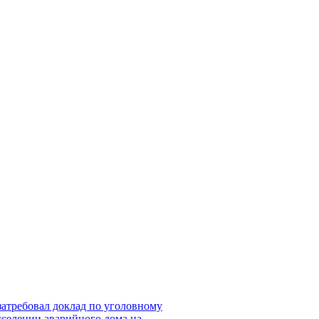
затребовал доклад по уголовному
сселении аварийного дома на