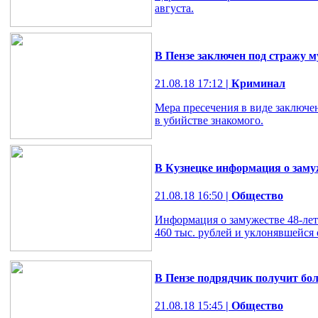
августа.
В Пензе заключен под стражу 
21.08.18 17:12
| Криминал
Мера пресечения в виде заключе
в убийстве знакомого.
В Кузнецке информация о зам
21.08.18 16:50
| Общество
Информация о замужестве 48-лет
460 тыс. рублей и уклонявшейся
В Пензе подрядчик получит бол
21.08.18 15:45
| Общество