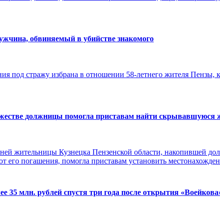
мужчина, обвиняемый в убийстве знакомого
ния под стражу избрана в отношении 58-летнего жителя Пензы, 
ужестве должницы помогла приставам найти скрывавшуюся
ней жительницы Кузнецка Пензенской области, накопившей долг
 от его погашения, помогла приставам установить местонахожд
ее 35 млн. рублей спустя три года после открытия «Воейкова