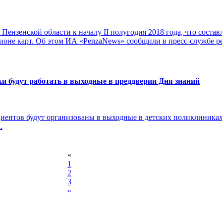
Пензенской области к началу II полугодия 2018 года, что состав
ионе карт. Об этом ИА «PenzaNews» сообщили в пресс-службе р
и будут работать в выходные в преддверии Дня знаний
ентов будут организованы в выходные в детских поликлиниках
.
«
1
2
3
»