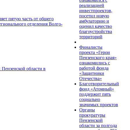
ознакомился с
реализацией
инвестпроектов,
посетил новую
ляет пятую часть от общего
амбулаторию и
егионального отделения Волго-
оценил качество
благоустройства
территорий
Финалисты
проекта «Герои
Пензенского края»
ознакомились с
работой фонда
 Пензенской области в
«Защитники
Отечества»
Благотворительный
фонд «Атомный»
поддержит пять
социально
значимых проектов
Органы
прокуратуры
Пензенской
области за полгода