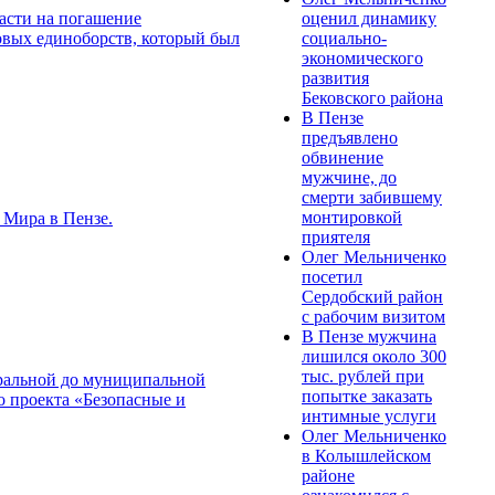
оценил динамику
ласти на погашение
социально-
овых единоборств, который был
экономического
развития
Бековского района
В Пензе
предъявлено
обвинение
мужчине, до
смерти забившему
монтировкой
 Мира в Пензе.
приятеля
Олег Мельниченко
посетил
Сердобский район
с рабочим визитом
В Пензе мужчина
лишился около 300
тыс. рублей при
тральной до муниципальной
попытке заказать
о проекта «Безопасные и
интимные услуги
Олег Мельниченко
в Колышлейском
районе