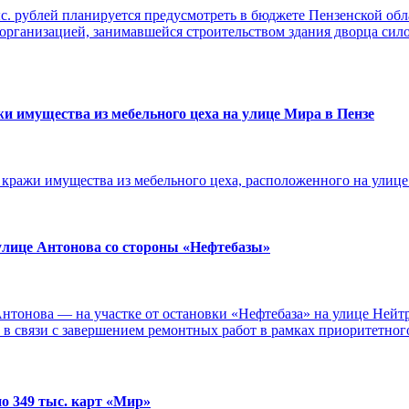
ыс. рублей планируется предусмотреть в бюджете Пензенской об
организацией, занимавшейся строительством здания дворца сил
и имущества из мебельного цеха на улице Мира в Пензе
 кражи имущества из мебельного цеха, расположенного на улице
улице Антонова со стороны «Нефтебазы»
нтонова — на участке от остановки «Нефтебаза» на улице Ней
в связи с завершением ремонтных работ в рамках приоритетног
о 349 тыс. карт «Мир»