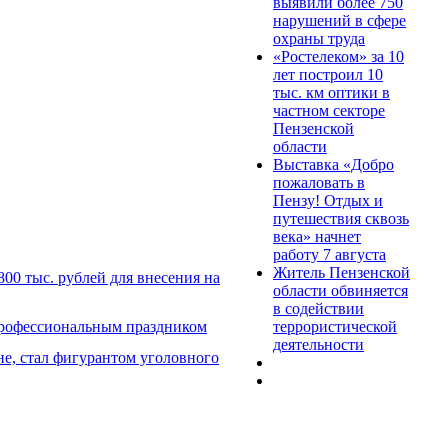
выявили более 750
нарушений в сфере
охраны труда
«Ростелеком» за 10
лет построил 10
тыс. км оптики в
частном секторе
Пензенской
области
Выставка «Добро
пожаловать в
Пензу! Отдых и
путешествия сквозь
века» начнет
работу 7 августа
Житель Пензенской
00 тыс. рублей для внесения на
области обвиняется
в содействии
террористической
профессиональным праздником
деятельности
е, стал фигурантом уголовного