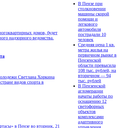
В Пензе при
столкновении
машины скорой
помощи и
легкового
автомобиля
ногоквартирных домов, будет
пострадали 10
ного надзорного ведомства.
человек
Средняя цена 1 кв.
метра жилья на
первичном рынке в
рта
Пензенской
области превысила
108 тыс. рублей, на
вторичном — 94
молодежи Светлана Хоркина
тыс. рублей
стране видов спорта в
В Пензенской
агломерации
начаты работы по
оснащению 12
светофорных
объектов
комплексами
адаптивного
тасы» в Пензе во вторник, 21
управления