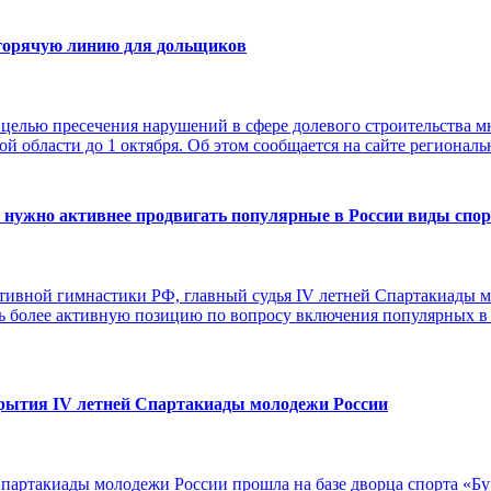
 горячую линию для дольщиков
с целью пресечения нарушений в сфере долевого строительства м
ой области до 1 октября. Об этом сообщается на сайте региональ
о нужно активнее продвигать популярные в России виды спо
тивной гимнастики РФ, главный судья IV летней Спартакиады 
ять более активную позицию по вопросу включения популярных в 
крытия IV летней Спартакиады молодежи России
партакиады молодежи России прошла на базе дворца спорта «Бур