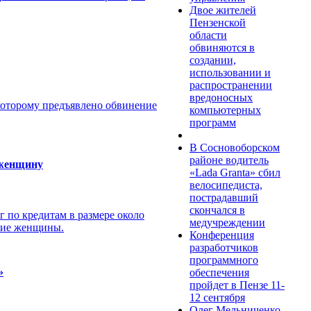
Двое жителей
Пензенской
области
обвиняются в
создании,
использовании и
распространении
вредоносных
которому предъявлено обвинение
компьютерных
программ
В Сосновоборском
районе водитель
 женщину
«Lada Granta» сбил
велосипедиста,
пострадавший
скончался в
 по кредитам в размере около
медучреждении
ение женщины.
Конференция
разработчиков
программного
»
обеспечения
пройдет в Пензе 11-
12 сентября
Олег Мельниченко