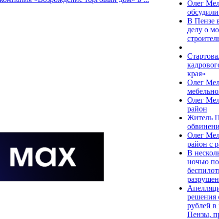
Олег Мел
обсудили
В Пензе 
делу о м
строител
Стартова
кадровог
края»
Олег Мел
мебельно
Олег Мел
район
Житель П
обвинени
Олег Мел
район с 
В нескол
ночью по
беспилот
разрушен
Апелляци
решения 
рублей в
Пензы, п