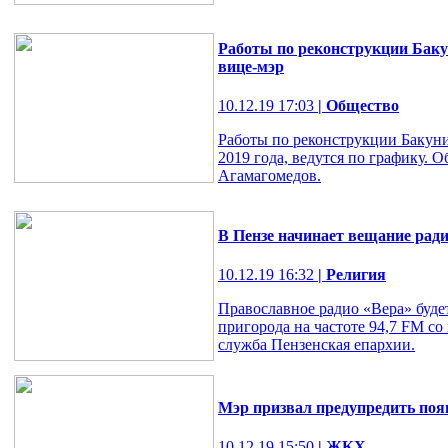
Работы по реконструкции Баку
вице-мэр
10.12.19 17:03
| Общество
Работы по реконструкции Бакуни
2019 года, ведутся по графику. 
Агамагомедов.
В Пензе начинает вещание рад
10.12.19 16:32
| Религия
Православное радио «Вера» буде
пригорода на частоте 94,7 FM со 
служба Пензенская епархии.
Мэр призвал предупредить появ
10.12.19 15:50
| ЖКХ