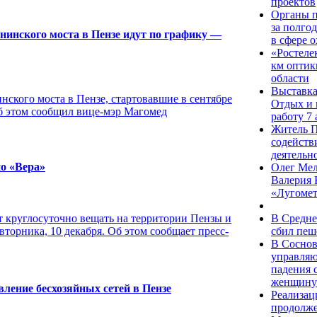
проектов
Органы п
за полго
нинского моста в Пензе идут по графику —
в сфере 
«Ростелек
км оптик
области
Выставка
нского моста в Пензе, стартовавшие в сентябре
Отдых и 
Об этом сообщил вице-мэр Магомед
работу 7 
Житель П
содейств
деятельн
ио «Вера»
Олег Мел
Валерия 
«Лугоме
В Средне
т круглосуточно вещать на территории Пензы и
сбил пеш
вторника, 10 декабря. Об этом сообщает пресс-
В Соснов
управляю
падения 
женщину
ление бесхозяйных сетей в Пензе
Реализац
продолже