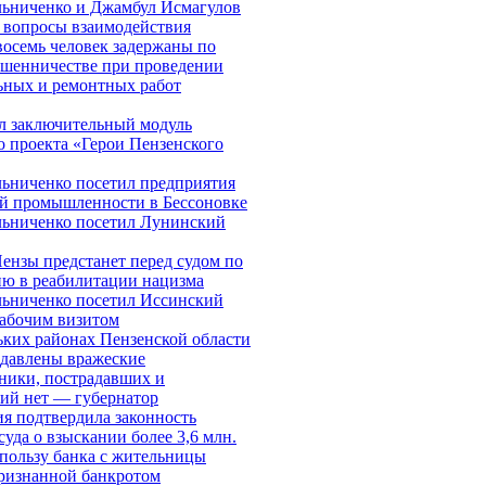
ьниченко и Джамбул Исмагулов
 вопросы взаимодействия
восемь человек задержаны по
ошенничестве при проведении
ьных и ремонтных работ
л заключительный модуль
о проекта «Герои Пензенского
ьниченко посетил предприятия
й промышленности в Бессоновке
ьниченко посетил Лунинский
ензы предстанет перед судом по
ю в реабилитации нацизма
ьниченко посетил Иссинский
рабочим визитом
ьких районах Пензенской области
давлены вражеские
ники, пострадавших и
ий нет — губернатор
я подтвердила законность
суда о взыскании более 3,6 млн.
 пользу банка с жительницы
ризнанной банкротом