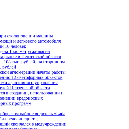
при столкновении машины
омощи и легкового автомобиля
ли 10 человек
ена 1 кв. метра жилья на
м рынке в Пензенской области
а 108 тыс. рублей, на вторичном
. рублей
ской агломерации начаты работы
ению 12 светофорных объектов
ами адаптивного управления
елей Пензенской области
ся в создании, использовании и
ранении вредоносных
ерных программ
оборском районе водитель «Lada
сбил велосипедиста,
вший скончался в медучреждении