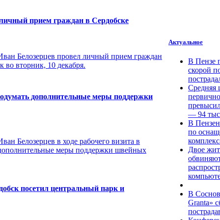
 личный прием граждан в Сердобске
Актуальное
 Иван Белозерцев провел личный прием граждан
В Пензе 
к во вторник, 10 декабря.
скорой п
пострада
Средняя ц
родумать дополнительные меры поддержки
первично
превысил
— 94 тыс
В Пензен
по оснащ
комплекс
ван Белозерцев в ходе рабочего визита в
Двое жит
 дополнительные меры поддержки швейных
обвиняют
распрост
компьют
рдобск посетил центральный парк и
В Соснов
Granta» 
пострада