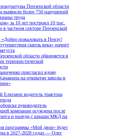
рокуратуры Пензенской области
да выявили более 750 нарушений
охраны труда
ом» за 10 лет построил 10 тыс.
и в частном секторе Пензенской
 «Добро пожаловать в Пензу!
путешествия сквозь века» начнет
августа
ензенской области обвиняется в
ии террористической
ости
ьниченко пригласил вдову
Канакина на открытие школы в
трии»
й Елюзани водитель трактора
ехода
оборске руководитель
щей компании осуждена после
снега и наледи с крыши МКД на
ия программы «Мой двор» будет
на в 2027-2028 годах — Олег