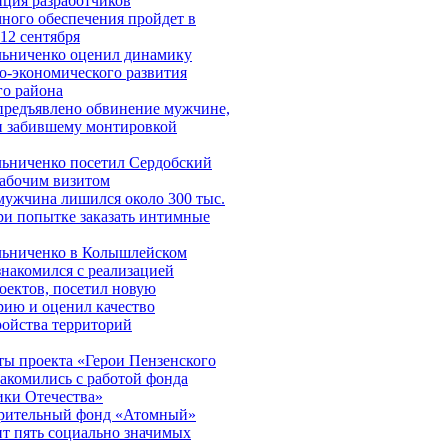
ция разработчиков
ного обеспечения пройдет в
-12 сентября
ьниченко оценил динамику
о-экономического развития
го района
предъявлено обвинение мужчине,
и забившему монтировкой
ьниченко посетил Сердобский
рабочим визитом
мужчина лишился около 300 тыс.
ри попытке заказать интимные
льниченко в Колышлейском
знакомился с реализацией
оектов, посетил новую
рию и оценил качество
ройства территорий
ы проекта «Герои Пензенского
накомились с работой фонда
ки Отечества»
орительный фонд «Атомный»
т пять социально значимых