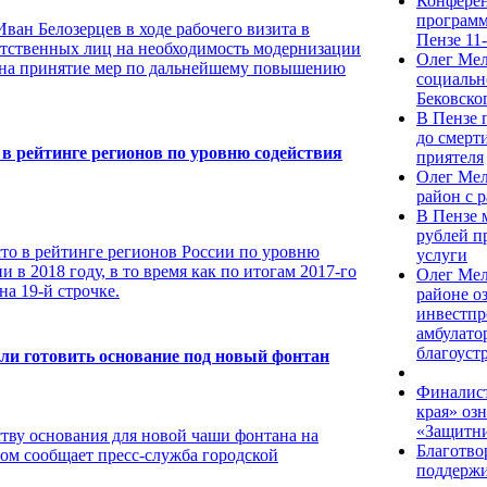
Конферен
программ
ван Белозерцев в ходе рабочего визита в
Пензе 11
етственных лиц на необходимость модернизации
Олег Мел
е на принятие мер по дальнейшему повышению
социальн
Бековско
В Пензе 
до смерт
 в рейтинге регионов по уровню содействия
приятеля
Олег Мел
район с 
В Пензе 
рублей п
сто в рейтинге регионов России по уровню
услуги
 в 2018 году, в то время как по итогам 2017-го
Олег Ме
на 19-й строчке.
районе о
инвестпр
амбулато
благоуст
али готовить основание под новый фонтан
Финалист
края» оз
«Защитни
тву основания для новой чаши фонтана на
Благотв
том сообщает пресс-служба городской
поддержи