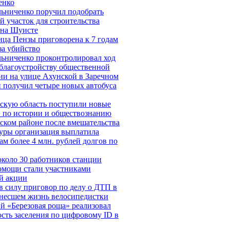
енко
ьниченко поручил подобрать
й участок для строительства
 на Шуисте
ца Пензы приговорена к 7 годам
за убийство
ьниченко проконтролировал ход
 благоустройству общественной
ии на улице Ахунской в Заречном
 получил четыре новых автобуса
скую область поступили новые
 по истории и обществознанию
ском районе после вмешательства
уры организация выплатила
ам более 4 млн. рублей долгов по
около 30 работников станции
омощи стали участниками
й акции
в силу приговор по делу о ДТП в
унесшем жизнь велосипедистки
й «Березовая роща» реализовал
сть заселения по цифровому ID в