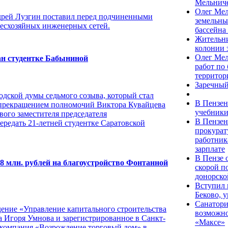
Мельнич
Олег Мел
рей Лузгин поставил перед подчиненными
земельны
бесхозяйных инженерных сетей.
бассейна
Жительни
колонии 
Олег Мел
ан студентке Бабыниной
работ по
территор
Заречный
одской думы седьмого созыва, который стал
В Пензен
 прекращением полномочий Виктора Кувайцева
учебники
рвого заместителя председателя
В Пензен
ередать 21-летней студентке Саратовской
прокурат
работник
зарплате
В Пензе 
8 млн. рублей на благоустройство Фонтанной
скорой п
донорско
Вступил 
Беково, 
Санатори
ение «Управление капитального строительства
возможно
а Игоря Умнова и зарегистрированное в Санкт-
«Максе»
омпания «Возрождение торговый дом» в ...