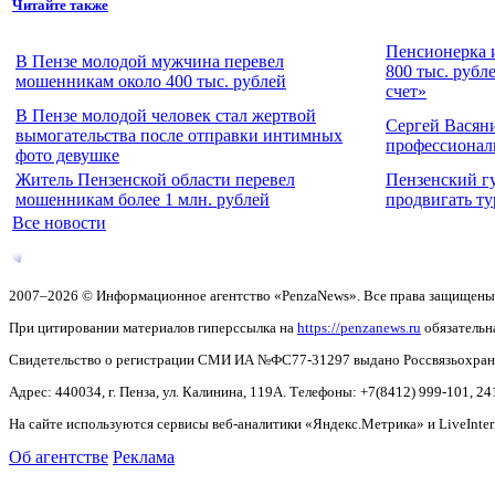
Читайте также
Пенсионерка 
В Пензе молодой мужчина перевел
800 тыс. рубл
мошенникам около 400 тыс. рублей
счет»
В Пензе молодой человек стал жертвой
Сергей Васян
вымогательства после отправки интимных
профессионал
фото девушке
Житель Пензенской области перевел
Пензенский г
мошенникам более 1 млн. рублей
продвигать ту
Все новости
2007–2026 © Информационное агентство «PenzaNews». Все права защищены
При цитировании материалов гиперссылка на
https://penzanews.ru
обязательн
Свидетельство о регистрации СМИ ИА №ФС77-31297 выдано Россвязьохранку
Адрес: 440034, г. Пенза, ул. Калинина, 119А. Телефоны: +7(8412)
999-101, 24
На сайте используются сервисы веб-аналитики «Яндекс.Метрика» и LiveInter
Об агентстве
Реклама