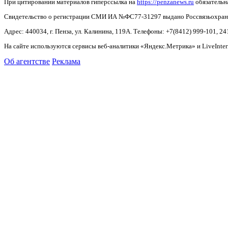
При цитировании материалов гиперссылка на
https://penzanews.ru
обязательн
Свидетельство о регистрации СМИ ИА №ФС77-31297 выдано Россвязьохранку
Адрес: 440034, г. Пенза, ул. Калинина, 119А. Телефоны: +7(8412)
999-101, 24
На сайте используются сервисы веб-аналитики «Яндекс.Метрика» и LiveInter
Об агентстве
Реклама