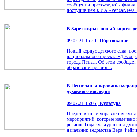
сообщении пресс-службы филиа
поступившем в ИА «PenzaNews» в
В Заре открыт новый корпус д
09.02.21 15:20
| Образование
Новый корпус детского сада, по
национального проекта «Демогра
города Пензы. Об этом сообщает
образования региона.
В Пензе запланированы меропр
духовного наследия
09.02.21 15:05
| Культура
Представители управления куль
мероприятий, которые намечено 
регионе Года культурного и духо
начальник ведомства Вера Фейги