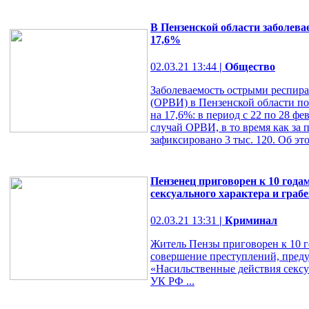
В Пензенской области заболева
17,6%
02.03.21 13:44
| Общество
Заболеваемость острыми респи
(ОРВИ) в Пензенской области п
на 17,6%: в период с 22 по 28 фе
случай ОРВИ, в то время как за
зафиксировано 3 тыс. 120. Об этом
Пензенец приговорен к 10 года
сексуального характера и граб
02.03.21 13:31
| Криминал
Житель Пензы приговорен к 10 г
совершение преступлений, предус
«Насильственные действия сексуал
УК РФ ...