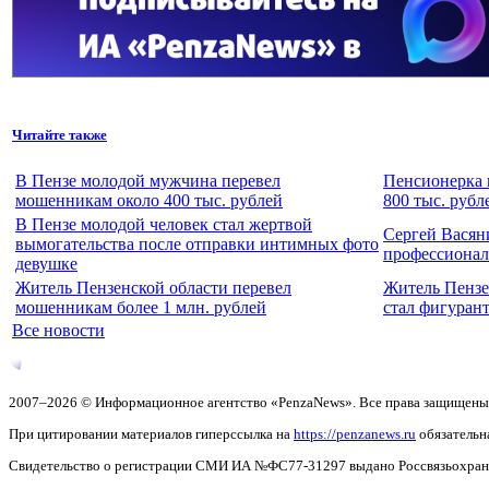
Читайте также
В Пензе молодой мужчина перевел
Пенсионерка 
мошенникам около 400 тыс. рублей
800 тыс. рубл
В Пензе молодой человек стал жертвой
Сергей Васян
вымогательства после отправки интимных фото
профессиона
девушке
Житель Пензенской области перевел
Житель Пензе
мошенникам более 1 млн. рублей
стал фигурант
Все новости
2007–2026 © Информационное агентство «PenzaNews». Все права защищены
При цитировании материалов гиперссылка на
https://penzanews.ru
обязательн
Свидетельство о регистрации СМИ ИА №ФС77-31297 выдано Россвязьохранку