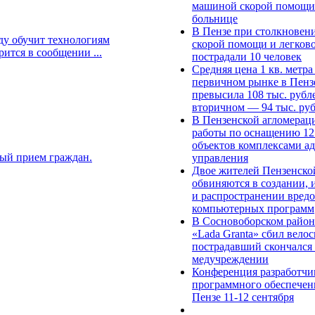
машиной скорой помощи 
больнице
В Пензе при столкнове
ду обучит технологиям
скорой помощи и легков
ится в сообщении ...
пострадали 10 человек
Средняя цена 1 кв. метра
первичном рынке в Пенз
превысила 108 тыс. рубле
вторичном — 94 тыс. ру
В Пензенской агломерац
работы по оснащению 12
объектов комплексами а
ый прием граждан.
управления
Двое жителей Пензенско
обвиняются в создании, 
и распространении вред
компьютерных программ
В Сосновоборском район
«Lada Granta» сбил велос
пострадавший скончался
медучреждении
Конференция разработчи
программного обеспечен
Пензе 11-12 сентября