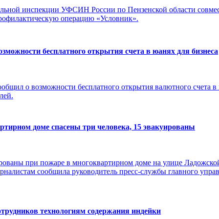
льной инспекции УФСИН России по Пензенской области совмес
рофилактическую операцию «Условник».
озможности бесплатного открытия счета в юанях для бизнеса
общил о возможности бесплатного открытия валютного счета в
лей.
артирном доме спасены три человека, 15 эвакуированы
ированы при пожаре в многоквартирном доме на улице Ладожско
журналистам сообщила руководитель пресс-службы главного упр
сотрудников технологиям содержания индейки