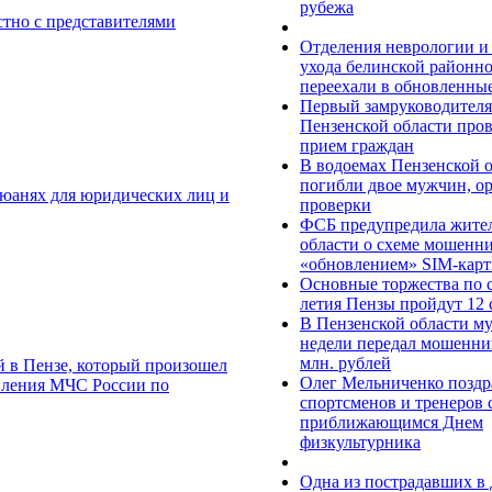
рубежа
тно с представителями
Отделения неврологии и
ухода белинской районн
переехали в обновленны
Первый замруководител
Пензенской области про
прием граждан
В водоемах Пензенской 
погибли двое мужчин, о
 юанях для юридических лиц и
проверки
ФСБ предупредила жите
области о схеме мошенни
«обновлением» SIM-кар
Основные торжества по 
летия Пензы пройдут 12 
В Пензенской области му
недели передал мошенни
млн. рублей
й в Пензе, который произошел
Олег Мельниченко поздр
авления МЧС России по
спортсменов и тренеров 
приближающимся Днем
физкультурника
Одна из пострадавших в