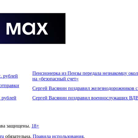
Пенсионерка из Пензы передала незнакомцу около
. рублей
на «безопасный счет»
 отправки
Сергей Васянин поздравил железнодорожников 
 рублей
Сергей Васянин поздравил военнослужащих ВДВ
ава защищены.
18+
.ru
обязательна.
Правила использования
.