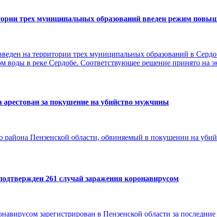
тории трех муниципальных образований введен режим повы
веден на территории трех муниципальных образований в Сердо
мом воды в реке Сердобе. Соответствующее решение принято на 
арестован за покушение на убийство мужчины
 района Пензенской области, обвиняемый в покушении на убий
 подтвержден 261 случай заражения коронавирусом
онавирусом зарегистрирован в Пензенской области за последние