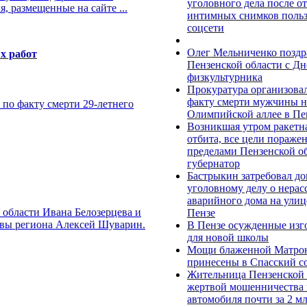
уголовного дела после о
, размещенные на сайте ...
интимных снимков поль
соцсети
Олег Мельниченко поздр
х работ
Пензенской области с Д
физкультурника
Прокуратура организова
факту смерти мужчины н
 по факту смерти 29-летнего
Олимпийской аллее в Пе
Возникшая утром ракетна
отбита, все цели поражен
пределами Пензенской о
губернатор
Бастрыкин затребовал до
уголовному делу о нерас
аварийного дома на улиц
 области Ивана Белозерцева и
Пензе
авы региона Алексей Шуварин.
В Пензе осужденные изг
для новой школы
Мощи блаженной Матро
принесены в Спасский с
Жительница Пензенской 
жертвой мошенничества 
автомобиля почти за 2 мл