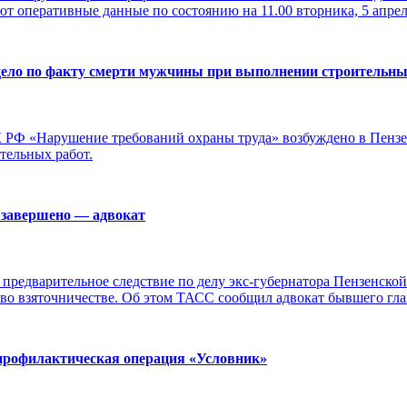
ют оперативные данные по состоянию на 11.00 вторника, 5 апреля
 дело по факту смерти мужчины при выполнении строительны
УК РФ «Нарушение требований охраны труда» возбуждено в Пензе
ельных работ.
а завершено — адвокат
предварительное следствие по делу экс-губернатора Пензенской
 во взяточничестве. Об этом ТАСС сообщил адвокат бывшего гл
профилактическая операция «Условник»