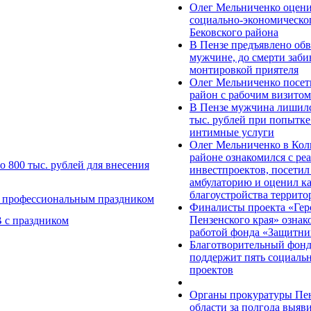
Олег Мельниченко оцен
социально-экономическо
Бековского района
В Пензе предъявлено об
мужчине, до смерти заб
монтировкой приятеля
Олег Мельниченко посет
район с рабочим визитом
В Пензе мужчина лишилс
тыс. рублей при попытке 
интимные услуги
Олег Мельниченко в Ко
районе ознакомился с ре
 800 тыс. рублей для внесения
инвестпроектов, посети
амбулаторию и оценил ка
благоустройства террито
с профессиональным праздником
Финалисты проекта «Гер
Пензенского края» ознак
 с праздником
работой фонда «Защитни
Благотворительный фон
поддержит пять социаль
проектов
Органы прокуратуры Пе
области за полгода выяв