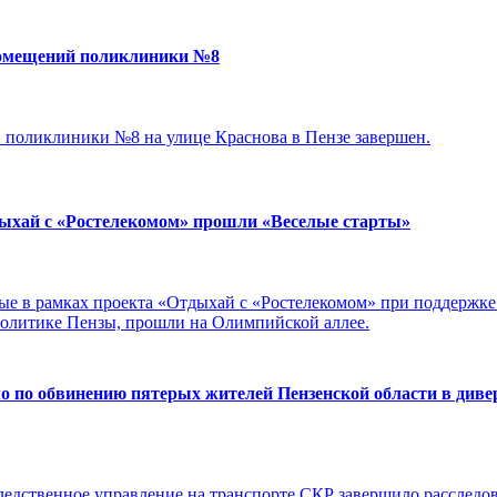
помещений поликлиники №8
поликлиники №8 на улице Краснова в Пензе завершен.
дыхай с «Ростелекомом» прошли «Веселые старты»
ые в рамках проекта «Отдыхай с «Ростелекомом» при поддержке
политике Пензы, прошли на Олимпийской аллее.
ло по обвинению пятерых жителей Пензенской области в диве
едственное управление на транспорте СКР завершило расследов