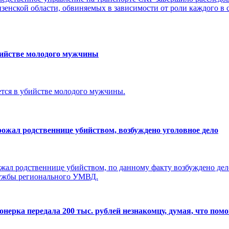
енской области, обвиняемых в зависимости от роли каждого в
бийстве молодого мужчины
тся в убийстве молодого мужчины.
ожал родственнице убийством, возбуждено уголовное дело
жал родственнице убийством, по данному факту возбуждено дело 
лужбы регионального УМВД.
ерка передала 200 тыс. рублей незнакомцу, думая, что помо