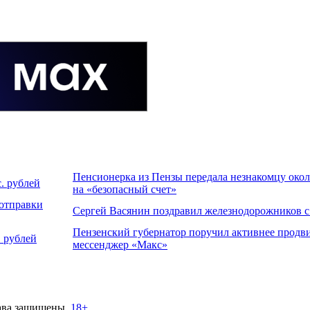
Пенсионерка из Пензы передала незнакомцу около
. рублей
на «безопасный счет»
 отправки
Сергей Васянин поздравил железнодорожников 
Пензенский губернатор поручил активнее продви
 рублей
мессенджер «Макс»
ава защищены.
18+