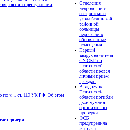
Отделения
 совершении преступлений,
неврологии и
сестринского
ухода белинской
районной
больницы
переехали в
обновленные
помещения
Первый
замруководителя
СУ СКР по
Пензенской
области провел
личный прием
граждан
В водоемах
Пензенской
по ч. 1 ст. 119 УК РФ. Об этом
области погибли
двое мужчин,
организованы
проверки
ФСБ
гает дочери
предупредила
жителей