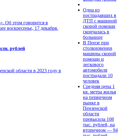
Одна из
пострадавших в
ДТП с машиной
». Об этом говорится в
скорой помощи
е воскресенье, 17 декабря.
скончалась в
больнице
В Пензе при
столкновении
млн. рублей
машины скорой
помощи и
легкового
автомобиля
енской области в 2023 году в
пострадали 10
человек
Средняя цена 1
кв. метра жилья
на первичном
рынке в
Пензенской
области
превысила 108
тыс. рублей, на
вторичном — 94
тыс. рублей