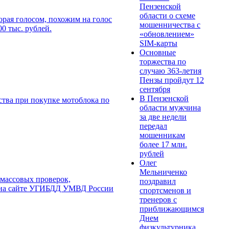
Пензенской
области о схеме
орая голосом, похожим на голос
мошенничества c
0 тыс. рублей.
«обновлением»
SIM-карты
Основные
торжества по
случаю 363-летия
Пензы пройдут 12
сентября
В Пензенской
ства при покупке мотоблока по
области мужчина
за две недели
передал
мошенникам
более 17 млн.
рублей
Олег
Мельниченко
 массовых проверок,
поздравил
го на сайте УГИБДД УМВД России
спортсменов и
тренеров с
приближающимся
Днем
физкультурника