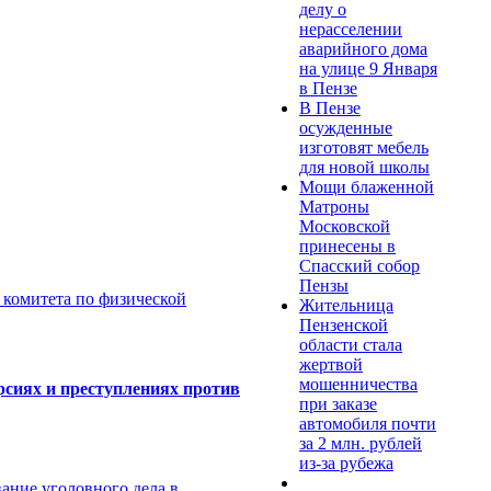
делу о
нерасселении
аварийного дома
на улице 9 Января
в Пензе
В Пензе
осужденные
изготовят мебель
для новой школы
Мощи блаженной
Матроны
Московской
принесены в
Спасский собор
Пензы
 комитета по физической
Жительница
Пензенской
области стала
жертвой
мошенничества
рсиях и преступлениях против
при заказе
автомобиля почти
за 2 млн. рублей
из-за рубежа
ание уголовного дела в