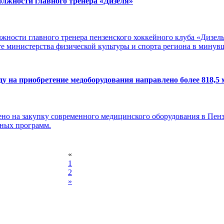
олжности главного тренера «Дизеля»
жности главного тренера пензенского хоккейного клуба «Дизель
е министерства физической культуры и спорта региона в минувше
оду на приобретение медоборудования направлено более 818,5 
ено на закупку современного медицинского оборудования в Пенз
ьных программ.
«
1
2
»