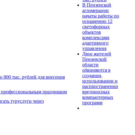
В Пензенской
агломерации
начаты работы по
оснащению 12
светофорных
объектов
комплексами
адаптивного
управления
Двое жителей
Пензенской
области
обвиняются в
создании,
 800 тыс. рублей для внесения
использовании и
распространении
вредоносных
с профессиональным праздником
компьютерных
гать туруслуги через
программ