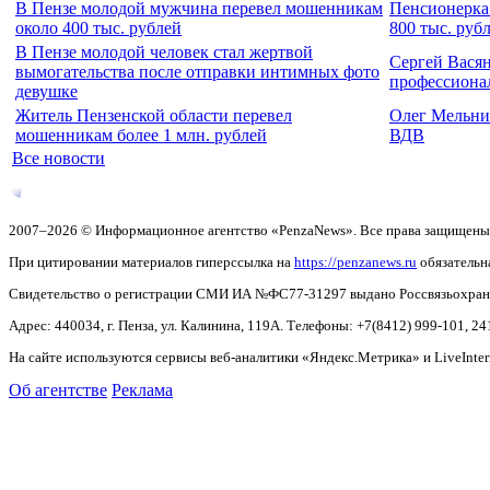
В Пензе молодой мужчина перевел мошенникам
Пенсионерка 
около 400 тыс. рублей
800 тыс. руб
В Пензе молодой человек стал жертвой
Сергей Вася
вымогательства после отправки интимных фото
профессиона
девушке
Житель Пензенской области перевел
Олег Мельни
мошенникам более 1 млн. рублей
ВДВ
Все новости
2007–2026 © Информационное агентство «PenzaNews». Все права защищены
При цитировании материалов гиперссылка на
https://penzanews.ru
обязательн
Свидетельство о регистрации СМИ ИА №ФС77-31297 выдано Россвязьохранку
Адрес: 440034, г. Пенза, ул. Калинина, 119А. Телефоны: +7(8412)
999-101, 24
На сайте используются сервисы веб-аналитики «Яндекс.Метрика» и LiveInter
Об агентстве
Реклама