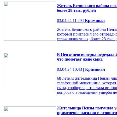
Житель Белинского района посл
более 28 тыс. рублей
03.04.24 11:29
| Криминал
Житель Белинского района Пензен
который пригласил его отпразд
сельхозживотных, более 28 тыс. 
В Пензе пенсионерка передала 2
что помогает жене сына
03.04.24 10:43
| Криминал
68-летняя жительница Пензы лиш
телефонной мошеннице, которая 
сына, сообщила, что стала вино
вопроса о возмещении ущерба нео
Жительница Пензы получила ус
применение насилия в отношен