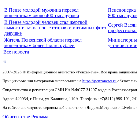
В Пензе молодой мужчина перевел
Пенсионерка 
мошенникам около 400 тыс. рублей
800 тыс. рубл
В Пензе молодой человек стал жертвой
Сергей Васян
вымогательства после отправки интимных фото
профессиона
девушке
Житель Пензенской области перевел
Миниатюрные
мошенникам более 1 млн. рублей
установят в 
Все новости
2007–2026 © Информационное агентство «PenzaNews». Все права защищены
При цитировании материалов гиперссылка на
https://penzanews.ru
обязательн
Свидетельство о регистрации СМИ ИА №ФС77-31297 выдано Россвязьохранку
Адрес: 440034, г. Пенза, ул. Калинина, 119А. Телефоны: +7(8412)
999-101, 24
На сайте используются сервисы веб-аналитики «Яндекс.Метрика» и LiveInter
Об агентстве
Реклама