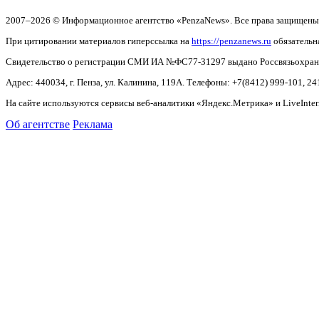
2007–2026 © Информационное агентство «PenzaNews». Все права защищены
При цитировании материалов гиперссылка на
https://penzanews.ru
обязательн
Свидетельство о регистрации СМИ ИА №ФС77-31297 выдано Россвязьохранку
Адрес: 440034, г. Пенза, ул. Калинина, 119А. Телефоны: +7(8412)
999-101, 24
На сайте используются сервисы веб-аналитики «Яндекс.Метрика» и LiveInter
Об агентстве
Реклама