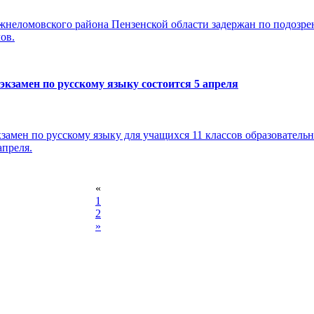
неломовского района Пензенской области задержан по подозре
ов.
кзамен по русскому языку состоится 5 апреля
амен по русскому языку для учащихся 11 классов образователь
апреля.
«
1
2
»