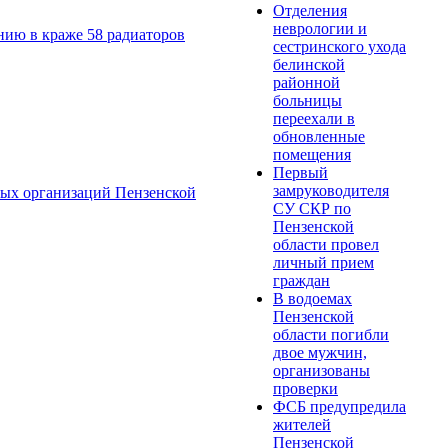
Отделения
неврологии и
нию в краже 58 радиаторов
сестринского ухода
белинской
районной
больницы
переехали в
обновленные
помещения
Первый
замруководителя
ных организаций Пензенской
СУ СКР по
Пензенской
области провел
личный прием
граждан
В водоемах
Пензенской
области погибли
двое мужчин,
организованы
проверки
ФСБ предупредила
жителей
Пензенской