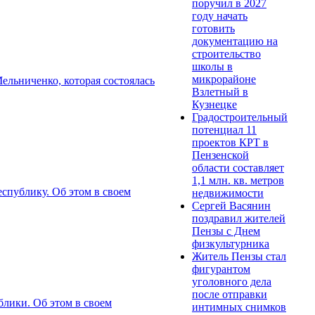
поручил в 2027
году начать
готовить
документацию на
строительство
школы в
микрорайоне
ельниченко, которая состоялась
Взлетный в
Кузнецке
Градостроительный
потенциал 11
проектов КРТ в
Пензенской
области составляет
1,1 млн. кв. метров
спублику. Об этом в своем
недвижимости
Сергей Васянин
поздравил жителей
Пензы с Днем
физкультурника
Житель Пензы стал
фигурантом
уголовного дела
после отправки
блики. Об этом в своем
интимных снимков