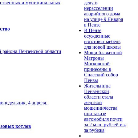
делу о
арственных и муниципальных
нерасселении
аварийного дома
на улице 9 Января
в Пензе
ство
В Пензе
осужденные
изготовят мебель
для новой школы
й района Пензенской области
Мощи блаженной
Матроны
Московской
принесены в
Спасский собор
Пензы
Жительница
Пензенской
области стала
жертвой
онедельник, 4 апреля.
мошенничества
при заказе
автомобиля почти
за 2 млн. рублей из-
азовых котлов
за рубежа