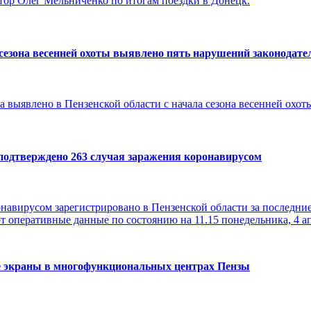
атор Олег Мельниченко по итогам поездки в Донецк.
 сезона весенней охоты выявлено пять нарушений законодате
 выявлено в Пензенской области с начала сезона весенней охоты,
 подтверждено 263 случая заражения коронавирусом
онавирусом зарегистрировано в Пензенской области за последние
т оперативные данные по состоянию на 11.15 понедельника, 4 апр
е экраны в многофункциональных центрах Пензы