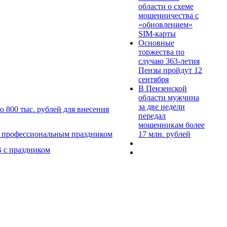
области о схеме
мошенничества c
«обновлением»
SIM-карты
Основные
торжества по
случаю 363-летия
Пензы пройдут 12
сентября
В Пензенской
области мужчина
за две недели
 800 тыс. рублей для внесения
передал
мошенникам более
17 млн. рублей
с профессиональным праздником
 с праздником