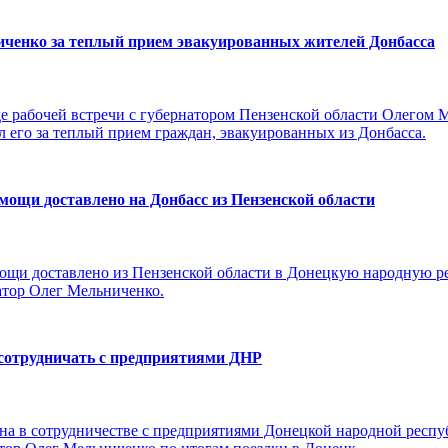
ченко за теплый прием эвакуированных жителей Донбасса
 рабочей встречи с губернатором Пензенской области Олегом М
л его за теплый прием граждан, эвакуированных из Донбасса.
мощи доставлено на Донбасс из Пензенской области
ощи доставлено из Пензенской области в Донецкую народную ре
атор Олег Мельниченко.
 сотрудничать с предприятиями ДНР
ана в сотрудничестве с предприятиями Донецкой народной респу