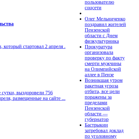
пользователю
соцсети
Олег Мельниченко
льства
поздравил жителей
Пензенской
области с Днем
физкультурника
 который стартовал 2 апреля .
Прокуратура
организовала
проверку по факту
смерти мужчины
на Олимпийской
аллее в Пензе
Возникшая утром
ракетная угроза
отбита, все цели
 сутки, выздоровели 756
поражены за
еля, размещенные на сайте ...
пределами
Пензенской
области —
губернатор
Бастрыкин
затребовал доклад
по уголовному