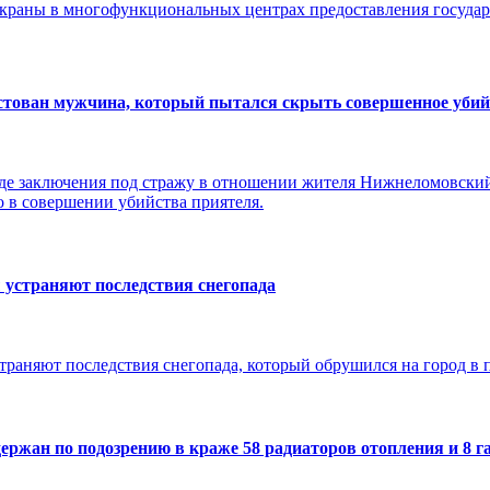
экраны в многофункциональных центрах предоставления госуд
стован мужчина, который пытался скрыть совершенное убий
иде заключения под стражу в отношении жителя Нижнеломовски
о в совершении убийства приятеля.
устраняют последствия снегопада
аняют последствия снегопада, который обрушился на город в п
ержан по подозрению в краже 58 радиаторов отопления и 8 г