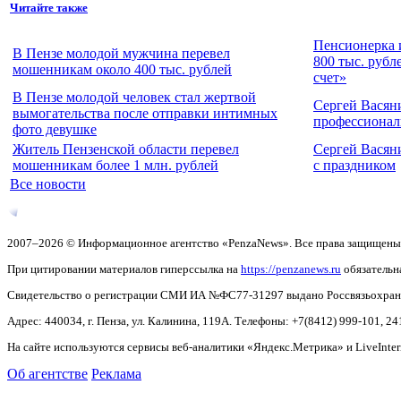
Читайте также
Пенсионерка 
В Пензе молодой мужчина перевел
800 тыс. рубл
мошенникам около 400 тыс. рублей
счет»
В Пензе молодой человек стал жертвой
Сергей Васян
вымогательства после отправки интимных
профессионал
фото девушке
Житель Пензенской области перевел
Сергей Васян
мошенникам более 1 млн. рублей
с праздником
Все новости
2007–2026 © Информационное агентство «PenzaNews». Все права защищены
При цитировании материалов гиперссылка на
https://penzanews.ru
обязательн
Свидетельство о регистрации СМИ ИА №ФС77-31297 выдано Россвязьохранку
Адрес: 440034, г. Пенза, ул. Калинина, 119А. Телефоны: +7(8412)
999-101, 24
На сайте используются сервисы веб-аналитики «Яндекс.Метрика» и LiveInter
Об агентстве
Реклама