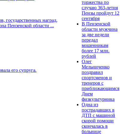
торжества по
случаю 363-летия
Пензы пройдут 12
сентября
ов, государственных наград,
В Пензенской
на Пензенской области ...
области мужчина
за две недели
передал
мошенникам
более 17 млн.
рублей
Олег
Мельниченко
вала его супруга.
поздравил
спортсменов и
тренеров с
приближающимся
Днем
физкультурника
Одна из
пострадавших в
ДТП с машиной
скорой помощи
скончалась в
больнице