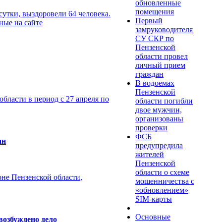
обновленные
помещения
сутки, выздоровели 64 человека.
Первый
ные на сайте
замруководителя
СУ СКР по
Пензенской
области провел
личный прием
граждан
В водоемах
Пензенской
бласти в период с 27 апреля по
области погибли
двое мужчин,
организованы
проверки
ФСБ
ан
предупредила
жителей
Пензенской
области о схеме
оне Пензенской области,
мошенничества c
«обновлением»
SIM-карты
Основные
возбуждено дело