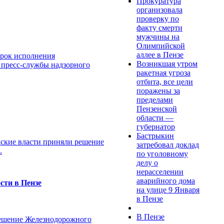
Прокуратура
организовала
проверку по
факту смерти
мужчины на
Олимпийской
аллее в Пензе
ерок исполнения
Возникшая утром
и пресс-службы надзорного
ракетная угроза
отбита, все цели
поражены за
пределами
Пензенской
области —
губернатор
Бастрыкин
дские власти приняли решение
затребовал доклад
.
по уголовному
делу о
нерасселении
аварийного дома
сти в Пензе
на улице 9 Января
в Пензе
В Пензе
 решение Железнодорожного