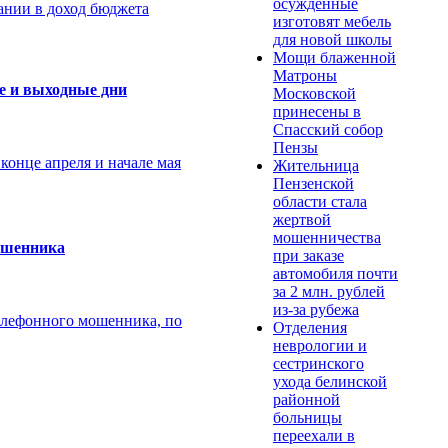
осужденные
кании в доход бюджета
изготовят мебель
для новой школы
Мощи блаженной
Матроны
е и выходные дни
Московской
принесены в
Спасский собор
Пензы
конце апреля и начале мая
Жительница
Пензенской
области стала
жертвой
мошенничества
мошенника
при заказе
автомобиля почти
за 2 млн. рублей
из-за рубежа
телефонного мошенника, по
Отделения
неврологии и
сестринского
ухода белинской
районной
больницы
переехали в