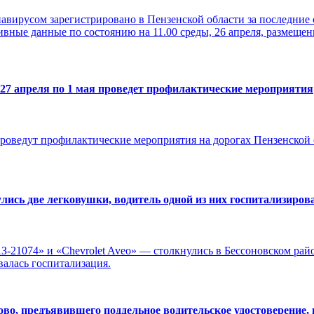
авирусом зарегистрировано в Пензенской области за последние 
вные данные по состоянию на 11.00 среды, 26 апреля, размещен
 27 апреля по 1 мая проведет профилактические мероприятия
оведут профилактические мероприятия на дорогах Пензенской о
лись две легковушки, водитель одной из них госпитализиров
-21074» и «Chevrolet Aveo» — столкнулись в Бессоновском рай
валась госпитализация.
во, предъявившего поддельное водительское удостоверение, 