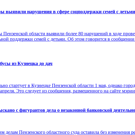
ры выявили нарушения в сфере соцподдержки семей с детьми
 Пензенской области выявили более 80 нарушений в ходе пров
льной поддержки семей с детьми. Об этом говорится в сообщени
бусы из Кузнецка до дач
ьно стартует в Кузнецке Пензенской области 1 мая, однако горо
апреля. Это следует из сообщения, размещенного на сайте мэрии
зыскано с фигурантов дела о незаконной банковской деятельно
им делам Пензенского областного суда оставила без изменения