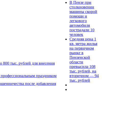
В Пензе при
столкновении
машины скорой
помощи и
легкового
автомобиля
пострадали 10
человек
Средняя цена 1
кв. метра жилья
на первичном
рынке в
Пензенской
области
 800 тыс. рублей для внесения
превысила 108
тыс. рублей, на
вторичном — 94
с профессиональным праздником
тыс. рублей
ошенничества после добавления