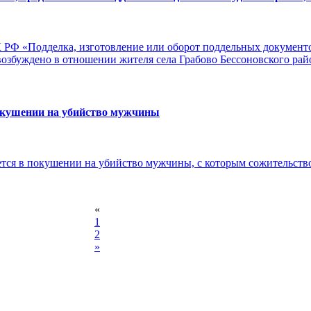
УК РФ «Подделка, изготовление или оборот поддельных документ
озбуждено в отношении жителя села Грабово Бессоновского райо
окушении на убийство мужчины
тся в покушении на убийство мужчины, с которым сожительство
«
1
2
»