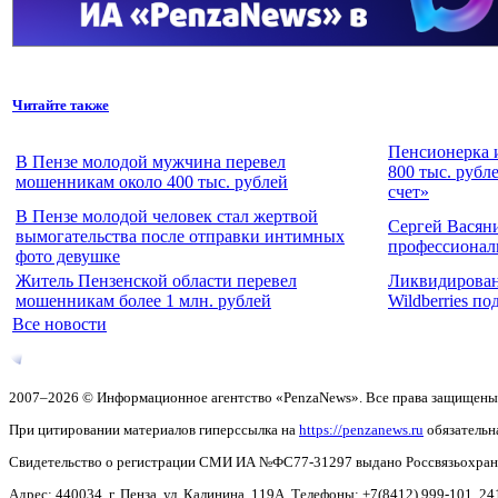
Читайте также
Пенсионерка 
В Пензе молодой мужчина перевел
800 тыс. рубл
мошенникам около 400 тыс. рублей
счет»
В Пензе молодой человек стал жертвой
Сергей Васян
вымогательства после отправки интимных
профессионал
фото девушке
Житель Пензенской области перевел
Ликвидирован
мошенникам более 1 млн. рублей
Wildberries п
Все новости
2007–2026 © Информационное агентство «PenzaNews». Все права защищены
При цитировании материалов гиперссылка на
https://penzanews.ru
обязательн
Свидетельство о регистрации СМИ ИА №ФС77-31297 выдано Россвязьохранку
Адрес: 440034, г. Пенза, ул. Калинина, 119А. Телефоны: +7(8412)
999-101, 24