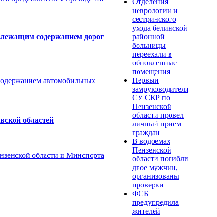
Отделения
неврологии и
сестринского
ухода белинской
районной
адлежащим содержанием дорог
больницы
переехали в
обновленные
помещения
Первый
 содержанием автомобильных
замруководителя
СУ СКР по
Пензенской
области провел
вской областей
личный прием
граждан
В водоемах
Пензенской
ензенской области и Минспорта
области погибли
двое мужчин,
организованы
проверки
ФСБ
предупредила
жителей