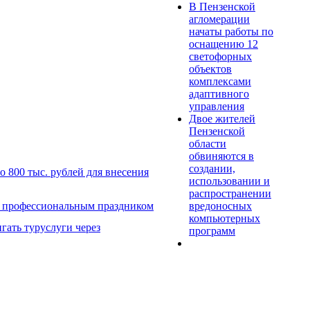
В Пензенской
агломерации
начаты работы по
оснащению 12
светофорных
объектов
комплексами
адаптивного
управления
Двое жителей
Пензенской
области
обвиняются в
создании,
 800 тыс. рублей для внесения
использовании и
распространении
вредоносных
с профессиональным праздником
компьютерных
гать туруслуги через
программ