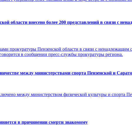
кой области внесено более 200 представлений в связи с нен
анами прокуратуры Пензенской области в связи с ненадлежащим
 говорится в сообщении пресс-службы прокуратуры региона.
дничестве между министерствами спорта Пензенской и Сарато
ключено между министерством физической культуры и спорта П
иняется в причинении смерти знакомому