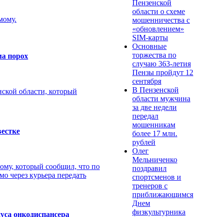
Пензенской
области о схеме
мому.
мошенничества c
«обновлением»
SIM-карты
Основные
торжества по
ма порох
случаю 363-летия
Пензы пройдут 12
сентября
В Пензенской
нской области, который
области мужчина
за две недели
передал
мошенникам
вестке
более 17 млн.
рублей
Олег
Мельниченко
ому, который сообщил, что по
поздравил
мо через курьера передать
спортсменов и
тренеров с
приближающимся
Днем
физкультурника
пуса онкодиспансера