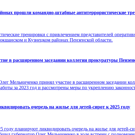
йонах прошли командно-штабные антитеррористические тр
тические тренировки с привлечением представителей оперативн
окшанском и Кузнецком районах Пензенской области.
тие в расширенном заседании коллегии прокуратуры Пензен
Олег Мельниченко принял участие в расширенном заседании кол
аботы за 2023 год и рассмотрены меры по укреплению законност
видировать очередь на жилье для детей-сирот к 2025 году
5 году планируют ликвидировать очередь на жилье для детей-сир
общил губернатор Олег Мельниченко в ходе встречи с полномоч