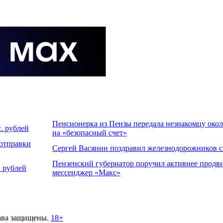
Пенсионерка из Пензы передала незнакомцу около
. рублей
на «безопасный счет»
 отправки
Сергей Васянин поздравил железнодорожников 
Пензенский губернатор поручил активнее продви
 рублей
мессенджер «Макс»
ава защищены.
18+