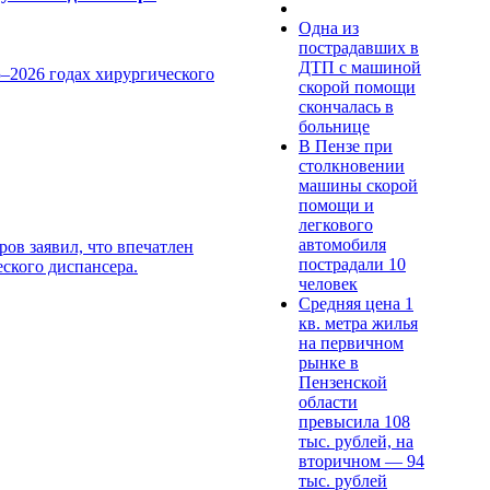
Одна из
пострадавших в
ДТП с машиной
5–2026 годах хирургического
скорой помощи
скончалась в
больнице
В Пензе при
столкновении
машины скорой
помощи и
легкового
автомобиля
ов заявил, что впечатлен
пострадали 10
ского диспансера.
человек
Средняя цена 1
кв. метра жилья
на первичном
рынке в
Пензенской
области
превысила 108
тыс. рублей, на
вторичном — 94
тыс. рублей