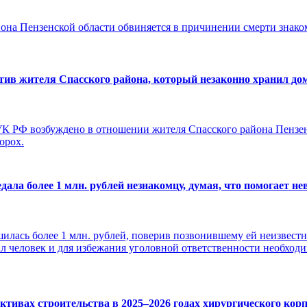
йона Пензенской области обвиняется в причинении смерти знако
тив жителя Спасского района, который незаконно хранил до
1 УК РФ возбуждено в отношении жителя Спасского района Пензе
орох.
ала более 1 млн. рублей незнакомцу, думая, что помогает не
илась более 1 млн. рублей, поверив позвонившему ей неизвестн
л человек и для избежания уголовной ответственности необходи
тивах строительства в 2025–2026 годах хирургического кор