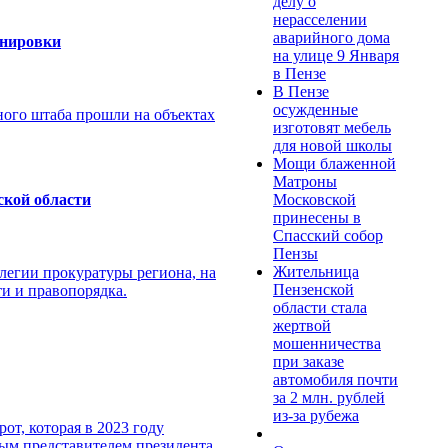
делу о
нерасселении
аварийного дома
енировки
на улице 9 Января
в Пензе
В Пензе
осужденные
ого штаба прошли на объектах
изготовят мебель
для новой школы
Мощи блаженной
Матроны
Московской
ской области
принесены в
Спасский собор
Пензы
Жительница
легии прокуратуры региона, на
Пензенской
и и правопорядка.
области стала
жертвой
мошенничества
при заказе
автомобиля почти
за 2 млн. рублей
из-за рубежа
от, которая в 2023 году
ным представителем президента