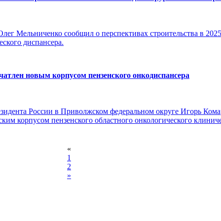
Олег Мельниченко сообщил о перспективах строительства в 202
еского диспансера.
ечатлен новым корпусом пензенского онкодиспансера
идента России в Приволжском федеральном округе Игорь Комар
ким корпусом пензенского областного онкологического клиниче
«
1
2
»