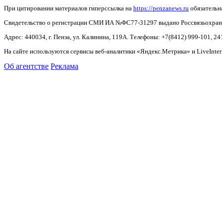
При цитировании материалов гиперссылка на
https://penzanews.ru
обязательн
Свидетельство о регистрации СМИ ИА №ФС77-31297 выдано Россвязьохранку
Адрес: 440034, г. Пенза, ул. Калинина, 119А. Телефоны: +7(8412)
999-101, 24
На сайте используются сервисы веб-аналитики «Яндекс.Метрика» и LiveInter
Об агентстве
Реклама