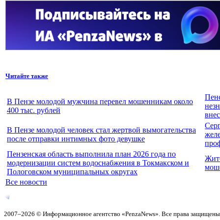
Читайте также
Пенс
В Пензе молодой мужчина перевел мошенникам около
незн
400 тыс. рублей
внес
Сер
В Пензе молодой человек стал жертвой вымогательства
жел
после отправки интимных фото девушке
про
Пензенская область выполнила план 2026 года по
Жите
модернизации систем водоснабжения в Токмакском и
моше
Пологовском муниципальных округах
Все новости
2007–2026 © Информационное агентство «PenzaNews». Все права защищены