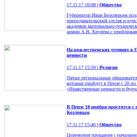
17.11.17 16:08
| Общество
Губернатор Иван Белозерцев поз
преподавательский состав и кур
академии материально-техническ
армии А.В. Хрулева с приближаю
На рождественских чтениях в 
ценности
17.11.17 15:59
| Религия
Пятые региональные образовател
которые пройдут в Пензе с 20 по
«Нравственные ценности и будущ
В Пензе 18 ноября простятся 
Козловым
17.11.17 15:46
| Общество
Церемония прощания с начальни