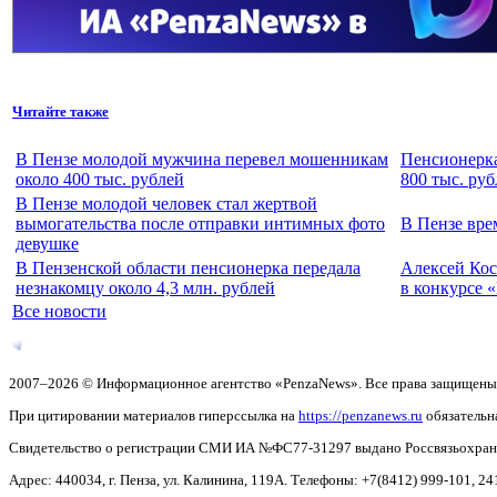
Читайте также
В Пензе молодой мужчина перевел мошенникам
Пенсионерка
около 400 тыс. рублей
800 тыс. ру
В Пензе молодой человек стал жертвой
вымогательства после отправки интимных фото
В Пензе вр
девушке
В Пензенской области пенсионерка передала
Алексей Кос
незнакомцу около 4,3 млн. рублей
в конкурсе 
Все новости
2007–2026 © Информационное агентство «PenzaNews». Все права защищены
При цитировании материалов гиперссылка на
https://penzanews.ru
обязательн
Свидетельство о регистрации СМИ ИА №ФС77-31297 выдано Россвязьохранку
Адрес: 440034, г. Пенза, ул. Калинина, 119А. Телефоны: +7(8412)
999-101, 24