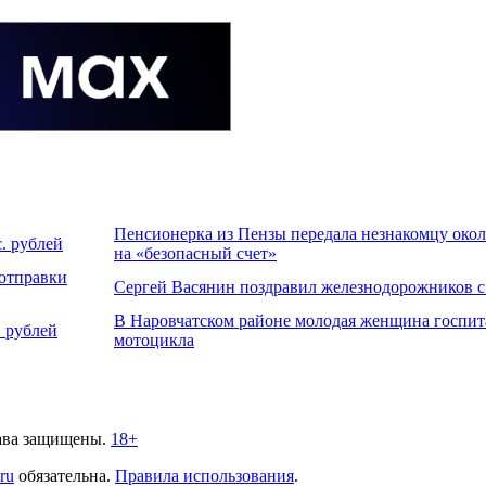
Пенсионерка из Пензы передала незнакомцу около
. рублей
на «безопасный счет»
 отправки
Сергей Васянин поздравил железнодорожников 
В Наровчатском районе молодая женщина госпит
 рублей
мотоцикла
ава защищены.
18+
.ru
обязательна.
Правила использования
.