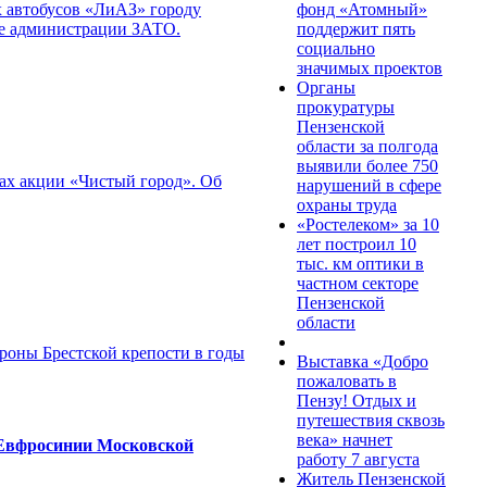
фонд «Атомный»
 автобусов «ЛиАЗ» городу
поддержит пять
те администрации ЗАТО.
социально
значимых проектов
Органы
прокуратуры
Пензенской
области за полгода
выявили более 750
х акции «Чистый город». Об
нарушений в сфере
охраны труда
«Ростелеком» за 10
лет построил 10
тыс. км оптики в
частном секторе
Пензенской
области
роны Брестской крепости в годы
Выставка «Добро
пожаловать в
Пензу! Отдых и
путешествия сквозь
века» начнет
й Евфросинии Московской
работу 7 августа
Житель Пензенской