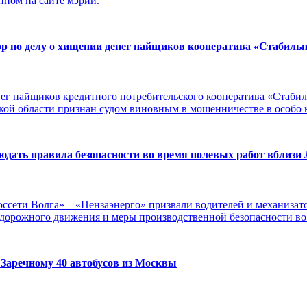
нном на сайте мэрии.
ор по делу о хищении денег пайщиков кооператива «Стабиль
ег пайщиков кредитного потребительского кооператива «Стабиль
кой области признан судом виновным в мошенничестве в особо к
людать правила безопасности во время полевых работ вблизи
сети Волга» – «Пензаэнерго» призвали водителей и механизат
дорожного движения и меры производственной безопасности во в
 Заречному 40 автобусов из Москвы