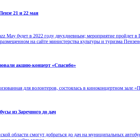
Пензе 21 и 22 мая
zz May будет в 2022 году двухдневным; мероприятие пройдет в П
 размещенном на сайте министерства культуры и туризма Пензен
изовали акцию-концерт «Спасибо»
зованная для волонтеров, состоялась в киноконцертном зале «Пе
бусы из Заречного до дач
кой области смогут добраться до дач на муниципальных автобус