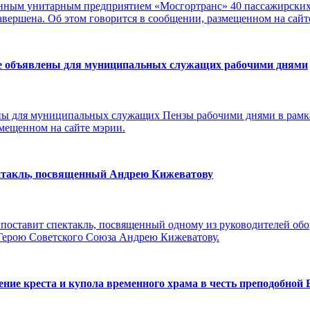
енным унитарным предприятием «Мосгортранс» 40 пассажирских
авершена. Об этом говорится в сообщении, размещенном на сай
е объявлены для муниципальных служащих рабочими днями
ы для муниципальных служащих Пензы рабочими днями в рамка
змещенном на сайте мэрии.
ктакль, посвященный Андрею Кижеватову
 поставит спектакль, посвященный одному из руководителей обо
Герою Советского Союза Андрею Кижеватову.
ение креста и купола временного храма в честь преподобно