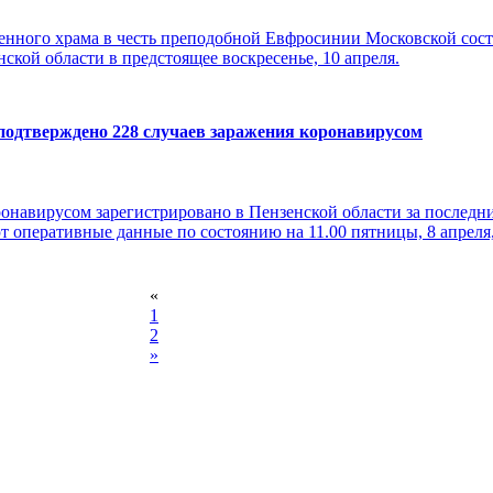
енного храма в честь преподобной Евфросинии Московской сост
ской области в предстоящее воскресенье, 10 апреля.
 подтверждено 228 случаев заражения коронавирусом
онавирусом зарегистрировано в Пензенской области за последни
т оперативные данные по состоянию на 11.00 пятницы, 8 апреля,
«
1
2
»