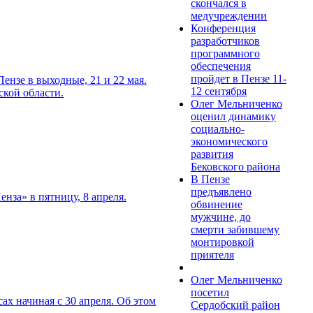
скончался в
медучреждении
Конференция
разработчиков
программного
обеспечения
пройдет в Пензе 11-
ензе в выходные, 21 и 22 мая.
12 сентября
ской области.
Олег Мельниченко
оценил динамику
социально-
экономического
развития
Бековского района
В Пензе
предъявлено
нза» в пятницу, 8 апреля.
обвинение
мужчине, до
смерти забившему
монтировкой
приятеля
Олег Мельниченко
посетил
ах начиная с 30 апреля. Об этом
Сердобский район