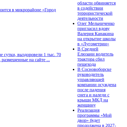
области обвиняется
в содействии
оится в микрорайоне «Город
террористической
деятельности
Олег Мельниченко
пригласил вдову
Валерия Канакина
на открытие школы
в «Лугометрии»
В Средней
Елюзани водитель
е сутки, выздоровели 1 тыс. 70
трактора сбил
 размещенные на сайте ...
пешехода
В Сосновоборске
руководитель
управляющей
компании осуждена
после падения
снега и наледи с
крыши МКД на
женщину
Реализация
программы «Мой
двор» будет
продолжена в 2027-