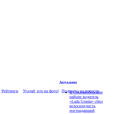
Актуальное
Рейтинги
Угадай, кто на фото!
Подписка на новости
В Сосновоборском
районе водитель
«Lada Granta» сбил
велосипедиста,
пострадавший