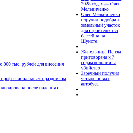
2028 годах — Олег
Мельниченко
Олег Мельниченко
поручил подобрать
земельный участок
для строительства
бассейна на
Шуисте
Жительница Пензы
приговорена к 7
годам колонии за
 800 тыс. рублей для внесения
убийство
Заречный получил
четыре новых
с профессиональным праздником
автобуса
ализирована после падения с