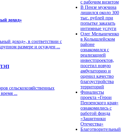
с рабочим визитом
В Пензе мужчина
лишился около 300
тыс. рублей при
ный доход»
попытке заказать
интимные услуги
Олег Мельниченко
в Колышлейском
ный доход», в соответствии с
районе
рупном размере и осужден ...
ознакомился с
реализацией
инвестпроектов,
посетил новую
 ЛЭП
амбулаторию и
оценил качество
благоустройства
территорий
оров сельскохозяйственных
Финалисты
ремя ...
проекта «Герои
Пензенского края»
ознакомились с
работой фонда
«Защитники
Отечества»
Благотворительный