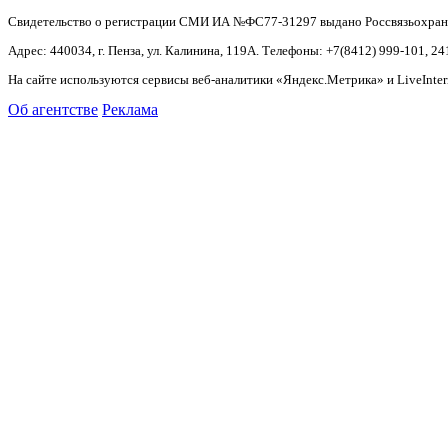
Свидетельство о регистрации СМИ ИА №ФС77-31297 выдано Россвязьохранку
Адрес: 440034, г. Пенза, ул. Калинина, 119А. Телефоны: +7(8412)
999-101, 24
На сайте используются сервисы веб-аналитики «Яндекс.Метрика» и LiveInter
Об агентстве
Реклама