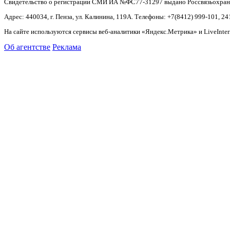
Свидетельство о регистрации СМИ ИА №ФС77-31297 выдано Россвязьохранку
Адрес: 440034, г. Пенза, ул. Калинина, 119А. Телефоны: +7(8412)
999-101, 24
На сайте используются сервисы веб-аналитики «Яндекс.Метрика» и LiveInter
Об агентстве
Реклама