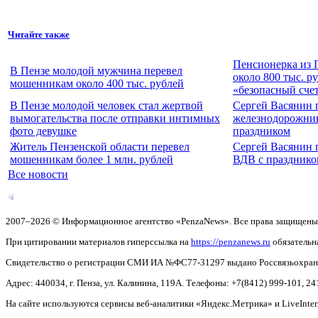
Читайте также
Пенсионерка из 
В Пензе молодой мужчина перевел
около 800 тыс. р
мошенникам около 400 тыс. рублей
«безопасный сче
В Пензе молодой человек стал жертвой
Сергей Васянин 
вымогательства после отправки интимных
железнодорожни
фото девушке
праздником
Житель Пензенской области перевел
Сергей Васянин 
мошенникам более 1 млн. рублей
ВДВ с празднико
Все новости
2007–2026 © Информационное агентство «PenzaNews». Все права защищены
При цитировании материалов гиперссылка на
https://penzanews.ru
обязательн
Свидетельство о регистрации СМИ ИА №ФС77-31297 выдано Россвязьохранку
Адрес: 440034, г. Пенза, ул. Калинина, 119А. Телефоны: +7(8412)
999-101, 24
На сайте используются сервисы веб-аналитики «Яндекс.Метрика» и LiveInter