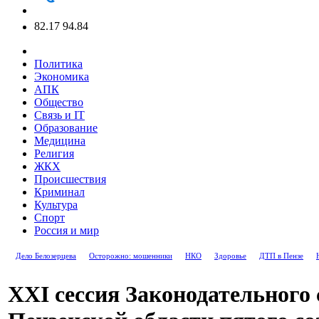
82.17
94.84
Политика
Экономика
АПК
Общество
Связь и IT
Образование
Медицина
Религия
ЖКХ
Происшествия
Криминал
Культура
Спорт
Россия и мир
Дело Белозерцева
Осторожно: мошенники
НКО
Здоровье
ДТП в Пензе
XXI сессия Законодательного