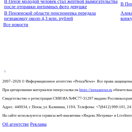
В Пензе молодой человек стал жертвой вымогательства
В Пе
после отправки интимных фото девушке
В Пензенской области пенсионерка передала
Алекс
незнакомцу около 4,3 млн. рублей
конку
Все новости
2007–2026 © Информационное агентство «PenzaNews». Все права защищены
При цитировании материалов гиперссылка на
https://penzanews.ru
обязательн
Свидетельство о регистрации СМИ ИА №ФС77-31297 выдано Россвязьохранку
Адрес: 440034, г. Пенза, ул. Калинина, 119А. Телефоны: +7(8412)
999-101, 24
На сайте используются сервисы веб-аналитики «Яндекс.Метрика» и LiveInter
Об агентстве
Реклама