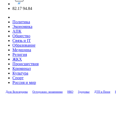
82.17
94.84
Политика
Экономика
АПК
Общество
Связь и IT
Образование
Медицина
Религия
ЖКХ
Происшествия
Криминал
Культура
Спорт
Россия и мир
Дело Белозерцева
Осторожно: мошенники
НКО
Здоровье
ДТП в Пензе