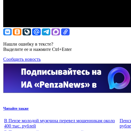
Нашли ошибку в тексте?
Выделите ее и нажмите Ctrl+Enter
Сообщить новость
Читайте также
В Пензе молодой мужчина перевел мошенникам около
Пенси
400 тыс. рублей
рубле