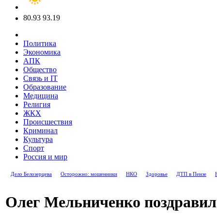
80.93
93.19
Политика
Экономика
АПК
Общество
Связь и IT
Образование
Медицина
Религия
ЖКХ
Происшествия
Криминал
Культура
Спорт
Россия и мир
Дело Белозерцева
Осторожно: мошенники
НКО
Здоровье
ДТП в Пензе
Олег Мельниченко поздравил