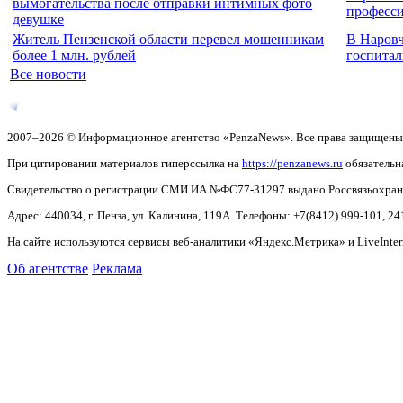
вымогательства после отправки интимных фото
професс
девушке
Житель Пензенской области перевел мошенникам
В Наровч
более 1 млн. рублей
госпитал
Все новости
2007–2026 © Информационное агентство «PenzaNews». Все права защищены
При цитировании материалов гиперссылка на
https://penzanews.ru
обязательн
Свидетельство о регистрации СМИ ИА №ФС77-31297 выдано Россвязьохранку
Адрес: 440034, г. Пенза, ул. Калинина, 119А. Телефоны: +7(8412)
999-101, 24
На сайте используются сервисы веб-аналитики «Яндекс.Метрика» и LiveInter
Об агентстве
Реклама