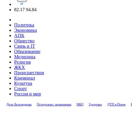
82.17
94.84
Политика
Экономика
АПК
Общество
Связь и IT
Образование
Медицина
Религия
ЖКХ
Происшествия
Криминал
Культура
Спорт
Россия и мир
Дело Белозерцева
Осторожно: мошенники
НКО
Здоровье
ДТП в Пензе