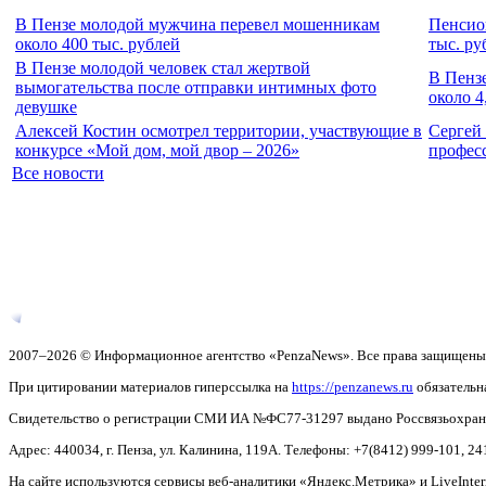
В Пензе молодой мужчина перевел мошенникам
Пенсио
около 400 тыс. рублей
тыс. ру
В Пензе молодой человек стал жертвой
В Пенз
вымогательства после отправки интимных фото
около 4
девушке
Алексей Костин осмотрел территории, участвующие в
Сергей
конкурсе «Мой дом, мой двор – 2026»
профес
Все новости
2007–2026 © Информационное агентство «PenzaNews». Все права защищены
При цитировании материалов гиперссылка на
https://penzanews.ru
обязательн
Свидетельство о регистрации СМИ ИА №ФС77-31297 выдано Россвязьохранку
Адрес: 440034, г. Пенза, ул. Калинина, 119А. Телефоны: +7(8412)
999-101, 24
На сайте используются сервисы веб-аналитики «Яндекс.Метрика» и LiveInter