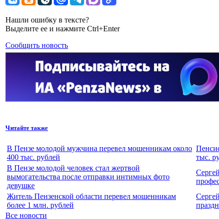
Нашли ошибку в тексте?
Выделите ее и нажмите Ctrl+Enter
Сообщить новость
Читайте также
В Пензе молодой мужчина перевел мошенникам около
Пенсио
400 тыс. рублей
тыс. р
В Пензе молодой человек стал жертвой
Сергей
вымогательства после отправки интимных фото
профе
девушке
Житель Пензенской области перевел мошенникам
Серге
более 1 млн. рублей
празд
Все новости