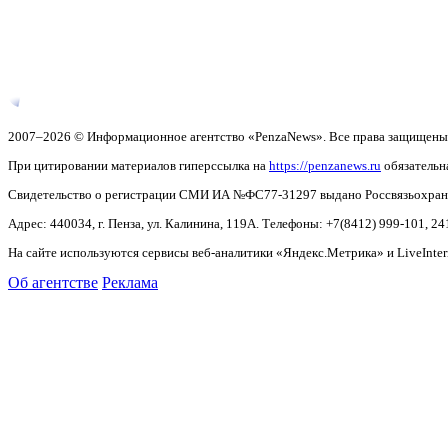
2007–2026 © Информационное агентство «PenzaNews». Все права защищены
При цитировании материалов гиперссылка на
https://penzanews.ru
обязательн
Свидетельство о регистрации СМИ ИА №ФС77-31297 выдано Россвязьохранку
Адрес: 440034, г. Пенза, ул. Калинина, 119А. Телефоны: +7(8412)
999-101, 24
На сайте используются сервисы веб-аналитики «Яндекс.Метрика» и LiveInter
Об агентстве
Реклама