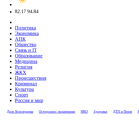
82.17
94.84
Политика
Экономика
АПК
Общество
Связь и IT
Образование
Медицина
Религия
ЖКХ
Происшествия
Криминал
Культура
Спорт
Россия и мир
Дело Белозерцева
Осторожно: мошенники
НКО
Здоровье
ДТП в Пензе