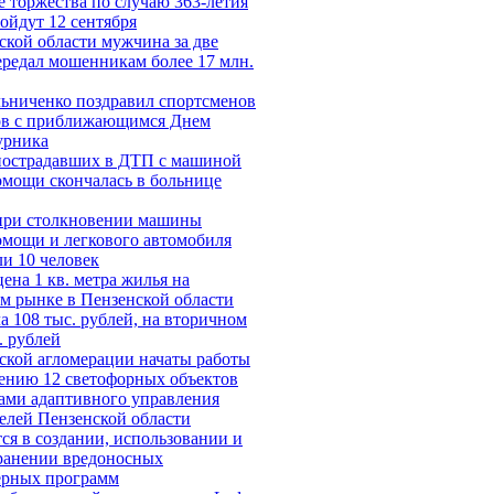
 торжества по случаю 363-летия
ойдут 12 сентября
ской области мужчина за две
ередал мошенникам более 17 млн.
ьниченко поздравил спортсменов
ов с приближающимся Днем
урника
пострадавших в ДТП с машиной
омощи скончалась в больнице
при столкновении машины
омощи и легкового автомобиля
ли 10 человек
ена 1 кв. метра жилья на
м рынке в Пензенской области
а 108 тыс. рублей, на вторичном
. рублей
ской агломерации начаты работы
ению 12 светофорных объектов
ами адаптивного управления
елей Пензенской области
ся в создании, использовании и
ранении вредоносных
ерных программ