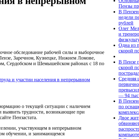
ения в непрерывном
Основные
Пензы пр
В Пензен
недели п
рублей
Олег Мел
и тренер
физкульт
Одна из 
скорой п
очное обследование рабочей силы и выборочное
Пензе, Заречном, Кузнецке, Нижнем Ломове,
В Пензе 
ом, Сердобском и Шемышейском районах с 18 по
скорой п
пострада
Средняя ц
первично
превысил
— 94 тыс
В Пензен
формацию о текущей ситуации с наличием
по оснащ
 и выявить трудности, возникающие при
комплекс
сайте Пензастата.
Двое жит
обвиняют
аселении, участвующем в непрерывном
распрост
ном обучении, и занимающемся
компьют