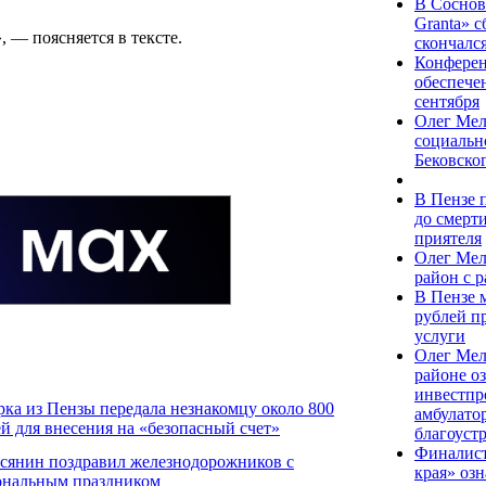
В Соснов
Granta» 
 — поясняется в тексте.
скончалс
Конферен
обеспече
сентября
Олег Мел
социальн
Бековско
В Пензе 
до смерт
приятеля
Олег Мел
район с 
В Пензе 
рублей п
услуги
Олег Мел
районе о
инвестпр
ка из Пензы передала незнакомцу около 800
амбулато
ей для внесения на «безопасный счет»
благоуст
Финалист
сянин поздравил железнодорожников с
края» оз
ональным праздником