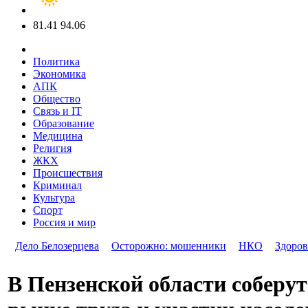
81.41
94.06
Политика
Экономика
АПК
Общество
Связь и IT
Образование
Медицина
Религия
ЖКХ
Происшествия
Криминал
Культура
Спорт
Россия и мир
Дело Белозерцева
Осторожно: мошенники
НКО
Здоров
В Пензенской области соберут