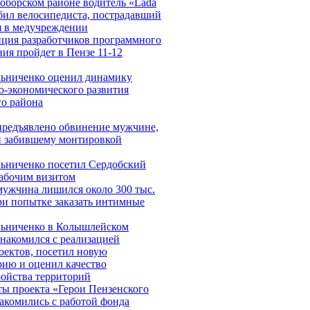
оборском районе водитель «Lada
сбил велосипедиста, пострадавший
я в медучреждении
ция разработчиков программного
ния пройдет в Пензе 11-12
ьниченко оценил динамику
о-экономического развития
го района
предъявлено обвинение мужчине,
и забившему монтировкой
ьниченко посетил Сердобский
рабочим визитом
мужчина лишился около 300 тыс.
ри попытке заказать интимные
ьниченко в Колышлейском
знакомился с реализацией
оектов, посетил новую
рию и оценил качество
ройства территорий
ы проекта «Герои Пензенского
накомились с работой фонда