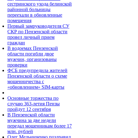
сестринского ухода белинской
районной больницы
переехали в обновленные
помещения
Первый замруководителя СУ
СКР по Пензенской области
провел личный прием
граждан
В водоемах Пензенской
области погибли двое
мужчин, организованы
проверки
ФСБ предупредила жителей
Пензенской области о схеме
мошенничества c
«обновлением» SIM-карты
Основные торжества по
случаю 363-летия Пензы
пройдут 12 сентября
В Пензенской области
мужчина за две недели
передал мошенникам более 17
млн. рублей
Олег Мельниченко поздравил