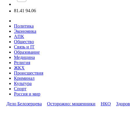
81.41
94.06
Политика
Экономика
АПК
Общество
Связь и IT
Образование
Медицина
Религия
ЖКХ
Происшествия
Криминал
Культура
Спорт
Россия и мир
Дело Белозерцева
Осторожно: мошенники
НКО
Здоров