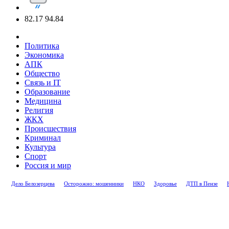
82.17
94.84
Политика
Экономика
АПК
Общество
Связь и IT
Образование
Медицина
Религия
ЖКХ
Происшествия
Криминал
Культура
Спорт
Россия и мир
Дело Белозерцева
Осторожно: мошенники
НКО
Здоровье
ДТП в Пензе