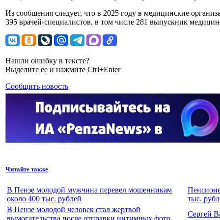
Из сообщения следует, что в 2025 году в медицинские органи
395 врачей-специалистов, в том числе 281 выпускник медицин
Нашли ошибку в тексте?
Выделите ее и нажмите Ctrl+Enter
Сообщить новость
Читайте также
В Пензе молодой мужчина перевел мошенникам
Пенсионе
около 400 тыс. рублей
тыс. рубл
В Пензе молодой человек стал жертвой
Сергей В
вымогательства после отправки интимных фото