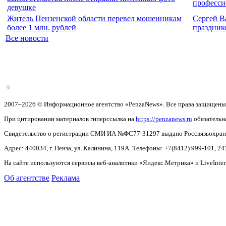
професси
девушке
Житель Пензенской области перевел мошенникам
Сергей В
более 1 млн. рублей
праздник
Все новости
2007–2026 © Информационное агентство «PenzaNews». Все права защищены
При цитировании материалов гиперссылка на
https://penzanews.ru
обязательн
Свидетельство о регистрации СМИ ИА №ФС77-31297 выдано Россвязьохранку
Адрес: 440034, г. Пенза, ул. Калинина, 119А. Телефоны: +7(8412)
999-101, 24
На сайте используются сервисы веб-аналитики «Яндекс.Метрика» и LiveInter
Об агентстве
Реклама