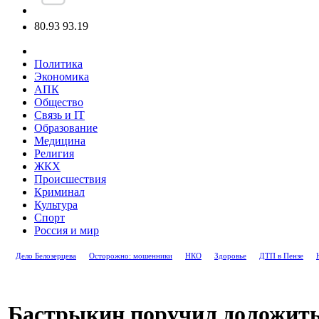
80.93
93.19
Политика
Экономика
АПК
Общество
Связь и IT
Образование
Медицина
Религия
ЖКХ
Происшествия
Криминал
Культура
Спорт
Россия и мир
Дело Белозерцева
Осторожно: мошенники
НКО
Здоровье
ДТП в Пензе
Бастрыкин поручил доложить 