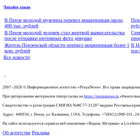
Читайте также
В Пензе молодой мужчина перевел мошенникам около
Пен
400 тыс. рублей
руб
В Пензе молодой человек стал жертвой вымогательства
Сер
после отправки интимных фото девушке
про
Житель Пензенской области перевел мошенникам более 1
В Н
млн. рублей
пос
Все новости
2007–2026 © Информационное агентство «PenzaNews». Все права защищены
При цитировании материалов гиперссылка на
https://penzanews.ru
обязательн
Свидетельство о регистрации СМИ ИА №ФС77-31297 выдано Россвязьохранку
Адрес: 440034, г. Пенза, ул. Калинина, 119А. Телефоны: +7(8412)
999-101, 24
На сайте используются сервисы веб-аналитики «Яндекс.Метрика» и LiveInter
Об агентстве
Реклама