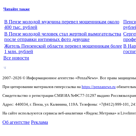
Читайте также
В Пензе молодой мужчина перевел мошенникам около
Пенси
400 тыс. рублей
рубле
В Пензе молодой человек стал жертвой вымогательства
Серге
после отправки интимных фото девушке
профе
Житель Пензенской области перевел мошенникам более
В Нар
1 млн. рублей
госпи
Все новости
2007–2026 © Информационное агентство «PenzaNews». Все права защищены
При цитировании материалов гиперссылка на
https://penzanews.ru
обязательн
Свидетельство о регистрации СМИ ИА №ФС77-31297 выдано Россвязьохранку
Адрес: 440034, г. Пенза, ул. Калинина, 119А. Телефоны: +7(8412)
999-101, 24
На сайте используются сервисы веб-аналитики «Яндекс.Метрика» и LiveInter
Об агентстве
Реклама