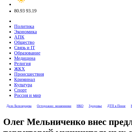
80.93
93.19
Политика
Экономика
АПК
Общество
Связь и IT
Образование
Медицина
Религия
ЖКХ
Происшествия
Криминал
Культура
Спорт
Россия и мир
Дело Белозерцева
Осторожно: мошенники
НКО
Здоровье
ДТП в Пензе
Олег Мельниченко внес пред