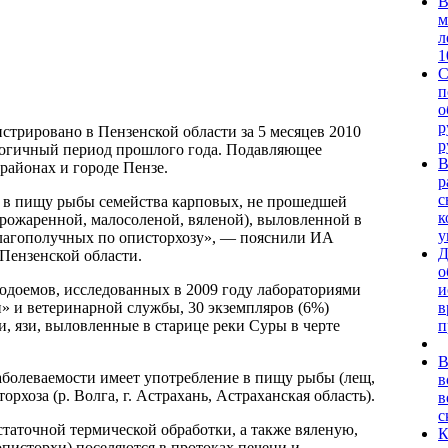
В
м
л
1
С
п
о
р
истрировано в Пензенской области за 5 месяцев 2010
р
алогичный период прошлого года. Подавляющее
В
районах и городе Пензе.
р
с
е в пищу рыбы семейства карповых, не прошедшей
к
рожаренной, малосоленой, вяленой), выловленной в
у
еблагополучных по описторхозу», — пояснили ИА
Д
Пензенской области.
о
и
одоемов, исследованных в 2009 году лабораториями
в
 и ветеринарной службы, 30 экземпляров (6%)
п
, язи, выловленные в старице реки Суры в черте
В
аболеваемости имеет употребление в пищу рыбы (лещ,
в
орхоза (р. Волга, г. Астрахань, Астраханская область).
в
с
статочной термической обработки, а также вяленую,
К
писторхи) поселяются в протоках печени и