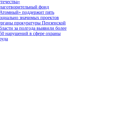
течества»
лаготворительный фонд
Атомный» поддержит пять
оциально значимых проектов
рганы прокуратуры Пензенской
бласти за полгода выявили более
50 нарушений в сфере охраны
руда