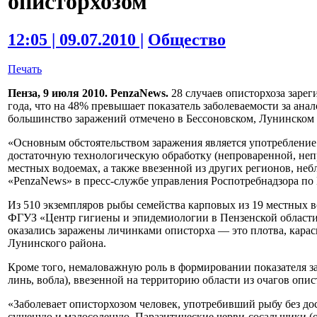
описторхозом
12:05 | 09.07.2010 |
Общество
Печать
Пенза, 9 июля 2010. PenzaNews.
28 случаев описторхоза зарег
года, что на 48% превышает показатель заболеваемости за ан
большинство заражений отмечено в Бессоновском, Лунинском 
«Основным обстоятельством заражения является употреблени
достаточную технологическую обработку (непроваренной, неп
местных водоемах, а также ввезенной из других регионов, н
«PenzaNews» в пресс-службе управления Роспотребнадзора по 
Из 510 экземпляров рыбы семейства карповых из 19 местных в
ФГУЗ «Центр гигиены и эпидемиологии в Пензенской области»
оказались заражены личинками описторха — это плотва, караси
Лунинского района.
Кроме того, немаловажную роль в формировании показателя з
линь, вобла), ввезенной на территорию области из очагов опист
«Заболевает описторхозом человек, употребивший рыбу без до
сушеную и малосоленую. Паразитические черви-сосальщики (о