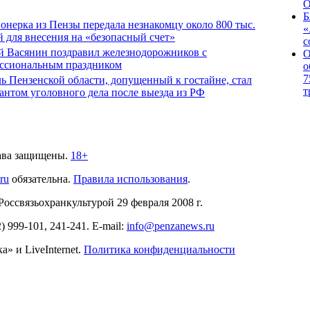
О
Б
онерка из Пензы передала незнакомцу около 800 тыс.
«
й для внесения на «безопасный счет»
с
й Васянин поздравил железнодорожников с
О
ссиональным праздником
о
7
ь Пензенской области, допущенный к гостайне, стал
т
антом уголовного дела после выезда из РФ
ава защищены.
18+
.ru
обязательна.
Правила использования
.
связьохранкультурой 29 февраля 2008 г.
2)
999-101, 241-241
. E-mail:
info@penzanews.ru
» и LiveInternet.
Политика конфиденциальности