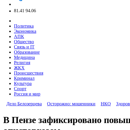
81.41
94.06
Политика
Экономика
АПК
Общество
Связь и IT
Образование
Медицина
Религия
ЖКХ
Происшествия
Криминал
Культура
Спорт
Россия и мир
Дело Белозерцева
Осторожно: мошенники
НКО
Здоров
В Пензе зафиксировано повы