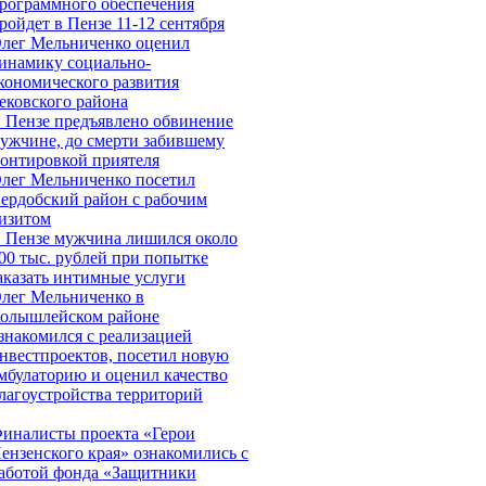
рограммного обеспечения
ройдет в Пензе 11-12 сентября
лег Мельниченко оценил
инамику социально-
кономического развития
ековского района
 Пензе предъявлено обвинение
ужчине, до смерти забившему
онтировкой приятеля
лег Мельниченко посетил
ердобский район с рабочим
изитом
 Пензе мужчина лишился около
00 тыс. рублей при попытке
аказать интимные услуги
лег Мельниченко в
олышлейском районе
знакомился с реализацией
нвестпроектов, посетил новую
мбулаторию и оценил качество
лагоустройства территорий
иналисты проекта «Герои
ензенского края» ознакомились с
аботой фонда «Защитники