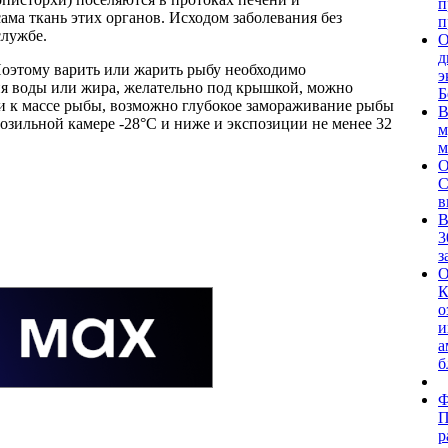
п
ама ткань этих органов. Исходом заболевания без
п
службе.
О
д
оэтому варить или жарить рыбу необходимо
э
ия воды или жира, желательно под крышкой, можно
Б
ли к массе рыбы, возможно глубокое замораживание рыбы
В
озильной камере -28°C и ниже и экспозиции не менее 32
м
м
О
С
в
В
3
з
О
К
о
и
а
б
Ф
П
р