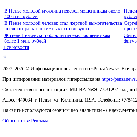
В Пензе молодой мужчина перевел мошенникам около
Пенси
400 тыс. рублей
рубле
В Пензе молодой человек стал жертвой вымогательства
Серге
после отправки интимных фото девушке
профе
Житель Пензенской области перевел мошенникам
Жител
более 1 млн. рублей
фигур
Все новости
2007–2026 © Информационное агентство «PenzaNews». Все пр
При цитировании материалов гиперссылка на
https://penzanews
Свидетельство о регистрации СМИ ИА №ФС77-31297 выдано Рос
Адрес: 440034, г. Пенза, ул. Калинина, 119А. Телефоны: +7(841
На сайте используются сервисы веб-аналитики «Яндекс.Метрика
Об агентстве
Реклама