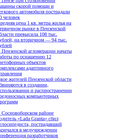
 Пензе при столкновении
ашины скорой помощи и
егкового автомобиля пострадали
0 человек
редняя цена 1 кв. метра жилья на
ервичном рынке в Пензенской
бласти превысила 108 тыс.
ублей, на вторичном — 94 тыс.
ублей
 Пензенской агломерации начаты
аботы по оснащению 12
ветофорных объектов
омплексами адаптивного
правления
вое жителей Пензенской области
бвиняются в создании,
спользовании и распространении
редоносных компьютерных
рограмм
 Сосновоборском районе
одитель «Lada Granta» сбил
елосипедиста, пострадавший
кончался в медучреждении
онференция разработчиков