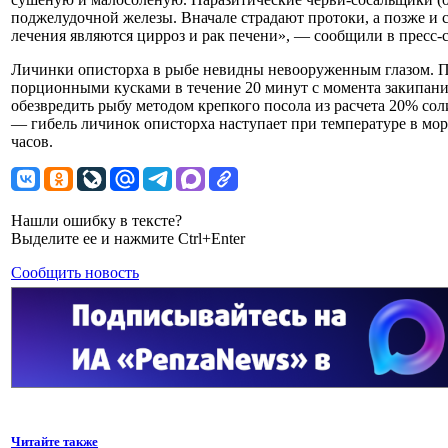
поджелудочной железы. Вначале страдают протоки, а позже и с
лечения являются цирроз и рак печени», — сообщили в пресс-
Личинки описторха в рыбе невидны невооруженным глазом. П
порционными кусками в течение 20 минут с момента закипан
обезвредить рыбу методом крепкого посола из расчета 20% со
— гибель личинок описторха наступает при температуре в мор
часов.
Нашли ошибку в тексте?
Выделите ее и нажмите Ctrl+Enter
Сообщить новость
Читайте также