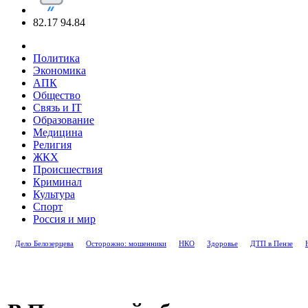
82.17
94.84
Политика
Экономика
АПК
Общество
Связь и IT
Образование
Медицина
Религия
ЖКХ
Происшествия
Криминал
Культура
Спорт
Россия и мир
Дело Белозерцева
Осторожно: мошенники
НКО
Здоровье
ДТП в Пензе