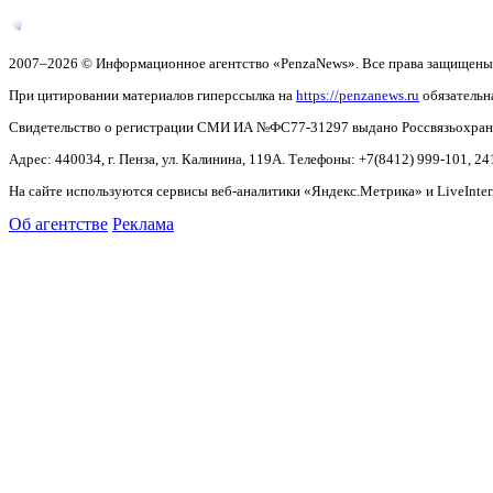
2007–2026 © Информационное агентство «PenzaNews». Все права защищены
При цитировании материалов гиперссылка на
https://penzanews.ru
обязательн
Свидетельство о регистрации СМИ ИА №ФС77-31297 выдано Россвязьохранку
Адрес: 440034, г. Пенза, ул. Калинина, 119А. Телефоны: +7(8412)
999-101, 24
На сайте используются сервисы веб-аналитики «Яндекс.Метрика» и LiveInter
Об агентстве
Реклама