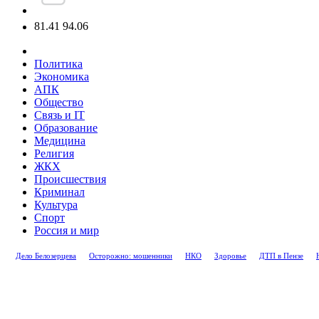
81.41
94.06
Политика
Экономика
АПК
Общество
Связь и IT
Образование
Медицина
Религия
ЖКХ
Происшествия
Криминал
Культура
Спорт
Россия и мир
Дело Белозерцева
Осторожно: мошенники
НКО
Здоровье
ДТП в Пензе