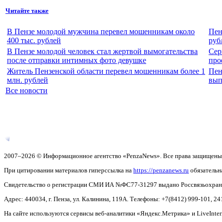
Читайте также
В Пензе молодой мужчина перевел мошенникам около
Пен
400 тыс. рублей
руб
В Пензе молодой человек стал жертвой вымогательства
Сер
после отправки интимных фото девушке
про
Житель Пензенской области перевел мошенникам более 1
Пен
млн. рублей
вып
Все новости
2007–2026 © Информационное агентство «PenzaNews». Все права защищены
При цитировании материалов гиперссылка на
https://penzanews.ru
обязательн
Свидетельство о регистрации СМИ ИА №ФС77-31297 выдано Россвязьохранку
Адрес: 440034, г. Пенза, ул. Калинина, 119А. Телефоны: +7(8412)
999-101, 24
На сайте используются сервисы веб-аналитики «Яндекс.Метрика» и LiveInter