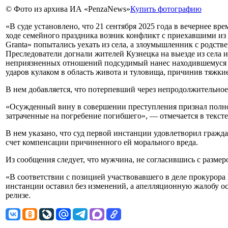
© Фото из архива ИА «PenzaNews»
Купить фотографию
«В суде установлено, что 21 сентября 2025 года в вечернее вр
ходе семейного праздника возник конфликт с приехавшими из
Granta» попытались уехать из села, а злоумышленник с родст
Преследователи догнали жителей Кузнецка на выезде из села 
неприязненных отношений подсудимый нанес находившемуся н
ударов кулаком в область живота и туловища, причинив тяжкие
В нем добавляется, что потерпевший через непродолжительное
«Осужденный вину в совершении преступления признал полно
затраченные на погребение погибшего», — отмечается в тексте
В нем указано, что суд первой инстанции удовлетворил гражд
счет компенсации причиненного ей морального вреда.
Из сообщения следует, что мужчина, не согласившись с разме
«В соответствии с позицией участвовавшего в деле прокурора
инстанции оставил без изменений, а апелляционную жалобу ос
релизе.