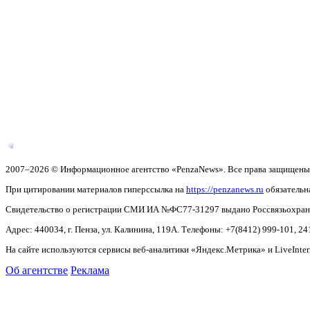
2007–2026 © Информационное агентство «PenzaNews». Все права защищены
При цитировании материалов гиперссылка на
https://penzanews.ru
обязательн
Свидетельство о регистрации СМИ ИА №ФС77-31297 выдано Россвязьохранку
Адрес: 440034, г. Пенза, ул. Калинина, 119А. Телефоны: +7(8412)
999-101, 24
На сайте используются сервисы веб-аналитики «Яндекс.Метрика» и LiveInter
Об агентстве
Реклама