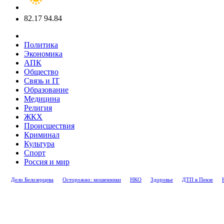
82.17
94.84
Политика
Экономика
АПК
Общество
Связь и IT
Образование
Медицина
Религия
ЖКХ
Происшествия
Криминал
Культура
Спорт
Россия и мир
Дело Белозерцева
Осторожно: мошенники
НКО
Здоровье
ДТП в Пензе