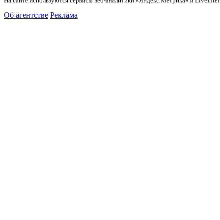
На сайте используются сервисы веб-аналитики «Яндекс.Метрика» и LiveInter
Об агентстве
Реклама