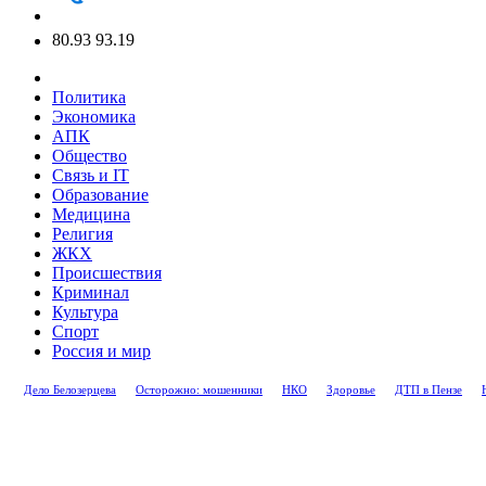
80.93
93.19
Политика
Экономика
АПК
Общество
Связь и IT
Образование
Медицина
Религия
ЖКХ
Происшествия
Криминал
Культура
Спорт
Россия и мир
Дело Белозерцева
Осторожно: мошенники
НКО
Здоровье
ДТП в Пензе