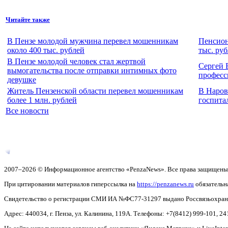
Читайте также
В Пензе молодой мужчина перевел мошенникам
Пенсион
около 400 тыс. рублей
тыс. ру
В Пензе молодой человек стал жертвой
Сергей 
вымогательства после отправки интимных фото
професс
девушке
Житель Пензенской области перевел мошенникам
В Наров
более 1 млн. рублей
госпита
Все новости
2007–2026 © Информационное агентство «PenzaNews». Все права защищены
При цитировании материалов гиперссылка на
https://penzanews.ru
обязательн
Свидетельство о регистрации СМИ ИА №ФС77-31297 выдано Россвязьохранку
Адрес: 440034, г. Пенза, ул. Калинина, 119А. Телефоны: +7(8412)
999-101, 24