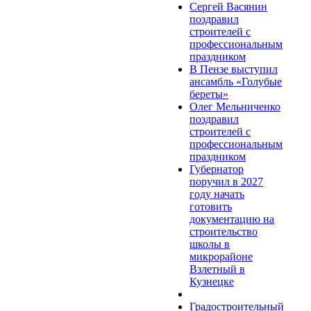
Сергей Васянин
поздравил
строителей с
профессиональным
праздником
В Пензе выступил
ансамбль «Голубые
береты»
Олег Мельниченко
поздравил
строителей с
профессиональным
праздником
Губернатор
поручил в 2027
году начать
готовить
документацию на
строительство
школы в
микрорайоне
Взлетный в
Кузнецке
Градостроительный