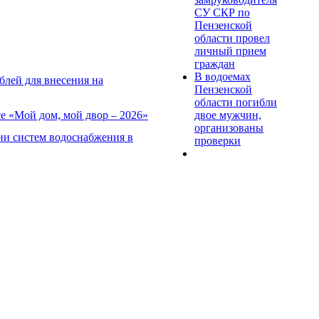
СУ СКР по
Пензенской
области провел
личный прием
граждан
В водоемах
блей для внесения на
Пензенской
области погибли
двое мужчин,
е «Мой дом, мой двор – 2026»
организованы
ии систем водоснабжения в
проверки