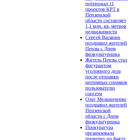
потенциал 11
проектов КРТ в
Пензенской
области составляет
1,1 млн. кв. метров
недвижимости
Сергей Васянин
поздравил жителей
Пензы с Днем
физкультурника
Житель Пензы стал
фигурантом
уголовного дела
после отправки
интимных снимков
пользователю
соцсети
Олег Мельниченко
поздравил жителей
Пензенской
области с Днем
физкультурника
Прокуратура
организовала
проверку по факту