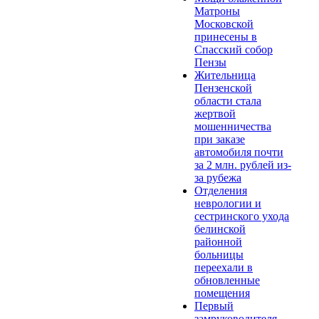
Матроны
Московской
принесены в
Спасский собор
Пензы
Жительница
Пензенской
области стала
жертвой
мошенничества
при заказе
автомобиля почти
за 2 млн. рублей из-
за рубежа
Отделения
неврологии и
сестринского ухода
белинской
районной
больницы
переехали в
обновленные
помещения
Первый
замруководителя