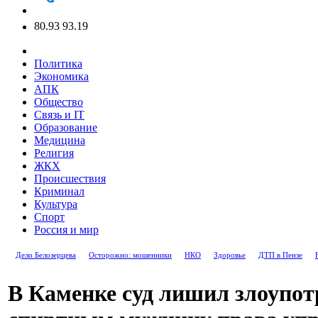
80.93
93.19
Политика
Экономика
АПК
Общество
Связь и IT
Образование
Медицина
Религия
ЖКХ
Происшествия
Криминал
Культура
Спорт
Россия и мир
Дело Белозерцева
Осторожно: мошенники
НКО
Здоровье
ДТП в Пензе
В Каменке суд лишил злоупо