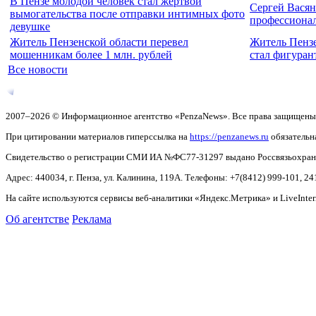
В Пензе молодой человек стал жертвой
Сергей Васян
вымогательства после отправки интимных фото
профессиона
девушке
Житель Пензенской области перевел
Житель Пензе
мошенникам более 1 млн. рублей
стал фигуран
Все новости
2007–2026 © Информационное агентство «PenzaNews». Все права защищены
При цитировании материалов гиперссылка на
https://penzanews.ru
обязательн
Свидетельство о регистрации СМИ ИА №ФС77-31297 выдано Россвязьохранку
Адрес: 440034, г. Пенза, ул. Калинина, 119А. Телефоны: +7(8412)
999-101, 24
На сайте используются сервисы веб-аналитики «Яндекс.Метрика» и LiveInter
Об агентстве
Реклама