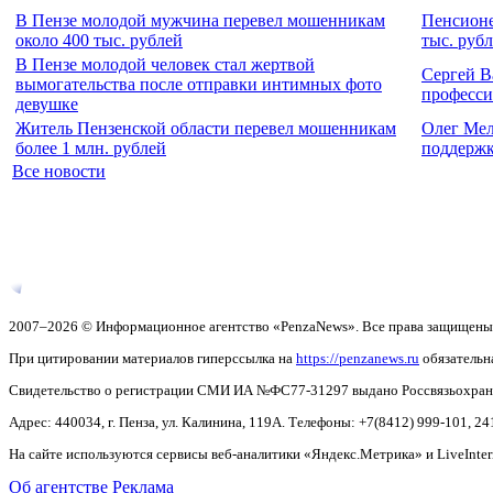
В Пензе молодой мужчина перевел мошенникам
Пенсионе
около 400 тыс. рублей
тыс. руб
В Пензе молодой человек стал жертвой
Сергей В
вымогательства после отправки интимных фото
професси
девушке
Житель Пензенской области перевел мошенникам
Олег Мел
более 1 млн. рублей
поддержк
Все новости
2007–2026 © Информационное агентство «PenzaNews». Все права защищены
При цитировании материалов гиперссылка на
https://penzanews.ru
обязательн
Свидетельство о регистрации СМИ ИА №ФС77-31297 выдано Россвязьохранку
Адрес: 440034, г. Пенза, ул. Калинина, 119А. Телефоны: +7(8412)
999-101, 24
На сайте используются сервисы веб-аналитики «Яндекс.Метрика» и LiveInter
Об агентстве
Реклама