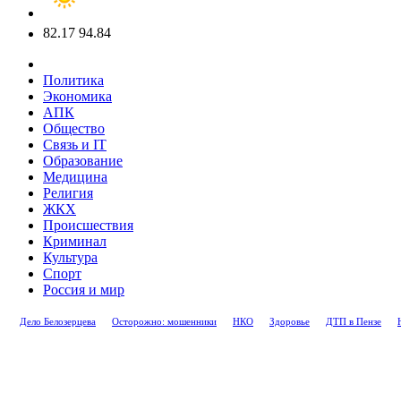
82.17
94.84
Политика
Экономика
АПК
Общество
Связь и IT
Образование
Медицина
Религия
ЖКХ
Происшествия
Криминал
Культура
Спорт
Россия и мир
Дело Белозерцева
Осторожно: мошенники
НКО
Здоровье
ДТП в Пензе