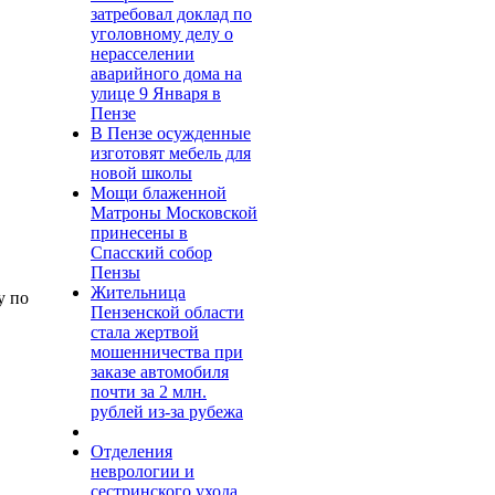
затребовал доклад по
уголовному делу о
нерасселении
аварийного дома на
улице 9 Января в
Пензе
В Пензе осужденные
изготовят мебель для
новой школы
Мощи блаженной
Матроны Московской
принесены в
Спасский собор
Пензы
Жительница
у по
Пензенской области
стала жертвой
мошенничества при
заказе автомобиля
почти за 2 млн.
рублей из-за рубежа
Отделения
неврологии и
сестринского ухода