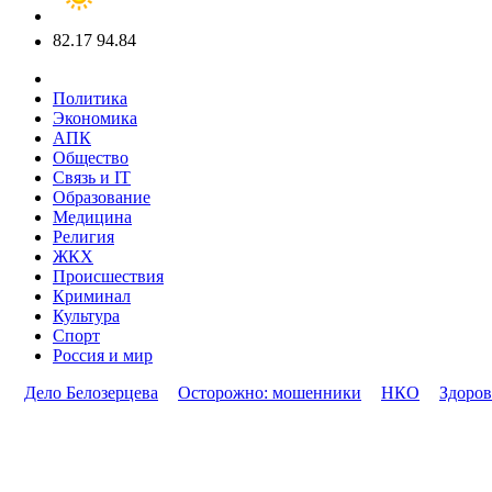
82.17
94.84
Политика
Экономика
АПК
Общество
Связь и IT
Образование
Медицина
Религия
ЖКХ
Происшествия
Криминал
Культура
Спорт
Россия и мир
Дело Белозерцева
Осторожно: мошенники
НКО
Здоров