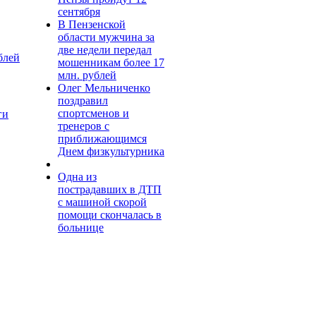
сентября
В Пензенской
области мужчина за
две недели передал
блей
мошенникам более 17
млн. рублей
Олег Мельниченко
поздравил
спортсменов и
ги
тренеров с
приближающимся
Днем физкультурника
Одна из
пострадавших в ДТП
с машиной скорой
помощи скончалась в
больнице