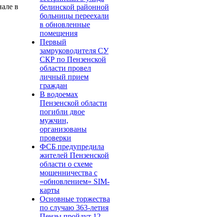
але в
белинской районной
больницы переехали
в обновленные
помещения
Первый
замруководителя СУ
СКР по Пензенской
области провел
личный прием
граждан
В водоемах
Пензенской области
погибли двое
мужчин,
организованы
проверки
ФСБ предупредила
жителей Пензенской
области о схеме
мошенничества c
«обновлением» SIM-
карты
Основные торжества
по случаю 363-летия
Пензы пройдут 12