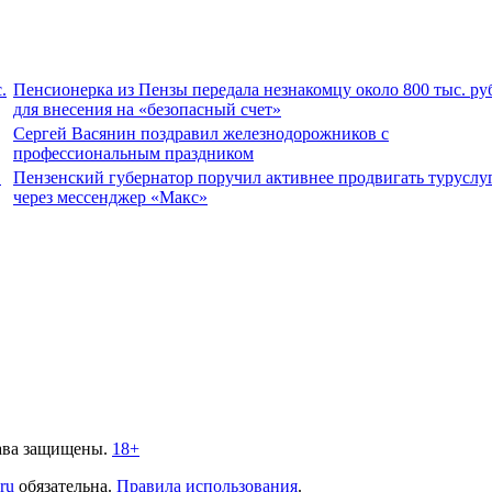
.
Пенсионерка из Пензы передала незнакомцу около 800 тыс. ру
для внесения на «безопасный счет»
Сергей Васянин поздравил железнодорожников с
профессиональным праздником
.
Пензенский губернатор поручил активнее продвигать туруслу
через мессенджер «Макс»
ава защищены.
18+
.ru
обязательна.
Правила использования
.