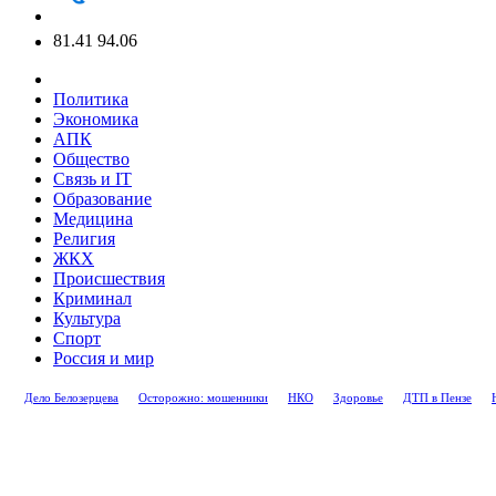
81.41
94.06
Политика
Экономика
АПК
Общество
Связь и IT
Образование
Медицина
Религия
ЖКХ
Происшествия
Криминал
Культура
Спорт
Россия и мир
Дело Белозерцева
Осторожно: мошенники
НКО
Здоровье
ДТП в Пензе