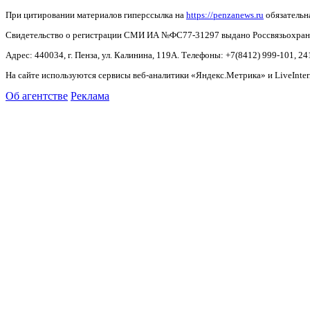
При цитировании материалов гиперссылка на
https://penzanews.ru
обязательн
Свидетельство о регистрации СМИ ИА №ФС77-31297 выдано Россвязьохранку
Адрес: 440034, г. Пенза, ул. Калинина, 119А. Телефоны: +7(8412)
999-101, 24
На сайте используются сервисы веб-аналитики «Яндекс.Метрика» и LiveInter
Об агентстве
Реклама