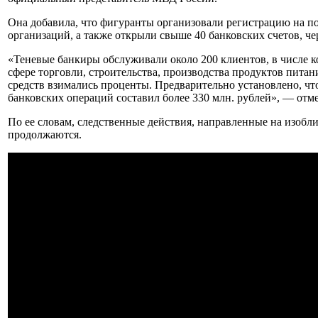
Она добавила, что фигуранты организовали регистрацию на по
организаций, а также открыли свыше 40 банковских счетов, че
«Теневые банкиры обслуживали около 200 клиентов, в числе 
сфере торговли, строительства, производства продуктов пита
средств взимались проценты. Предварительно установлено, что
банковских операций составил более 330 млн. рублей», — отм
По ее словам, следственные действия, направленные на изобл
продолжаются.