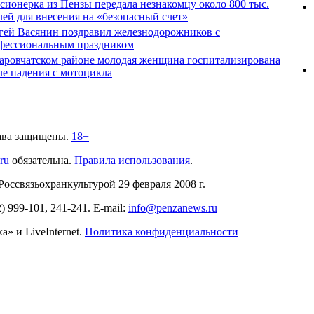
сионерка из Пензы передала незнакомцу около 800 тыс.
лей для внесения на «безопасный счет»
гей Васянин поздравил железнодорожников с
фессиональным праздником
аровчатском районе молодая женщина госпитализирована
ле падения с мотоцикла
ава защищены.
18+
.ru
обязательна.
Правила использования
.
связьохранкультурой 29 февраля 2008 г.
2)
999-101, 241-241
. E-mail:
info@penzanews.ru
» и LiveInternet.
Политика конфиденциальности