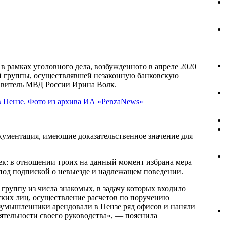
в рамках уголовного дела, возбужденного в апреле 2020
й группы, осуществлявшей незаконную банковскую
тавитель МВД России Ирина Волк.
кументация, имеющие доказательственное значение для
ек: в отношении троих на данный момент избрана мера
я под подпиской о невыезде и надлежащем поведении.
группу из числа знакомых, в задачу которых входило
ских лиц, осуществление расчетов по поручению
лоумышленники арендовали в Пензе ряд офисов и наняли
ятельности своего руководства», — пояснила