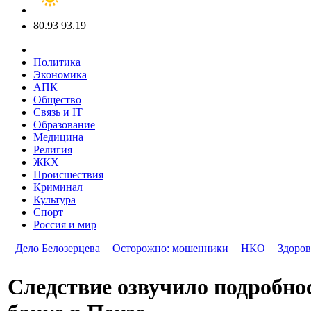
80.93
93.19
Политика
Экономика
АПК
Общество
Связь и IT
Образование
Медицина
Религия
ЖКХ
Происшествия
Криминал
Культура
Спорт
Россия и мир
Дело Белозерцева
Осторожно: мошенники
НКО
Здоров
Следствие озвучило подробно