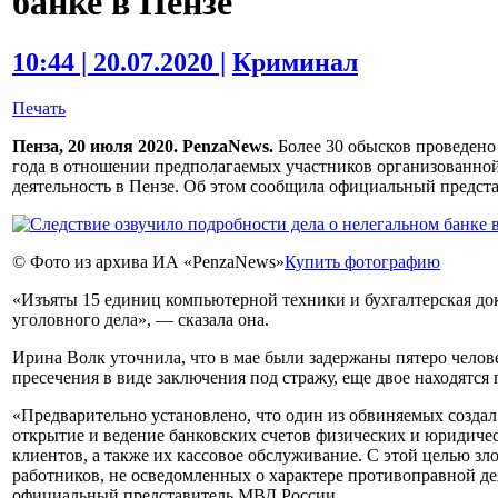
банке в Пензе
10:44 | 20.07.2020 |
Криминал
Печать
Пенза, 20 июля 2020. PenzaNews.
Более 30 обысков проведено 
года в отношении предполагаемых участников организованно
деятельность в Пензе. Об этом сообщила официальный предс
© Фото из архива ИА «PenzaNews»
Купить фотографию
«Изъяты 15 единиц компьютерной техники и бухгалтерская до
уголовного дела», — сказала она.
Ирина Волк уточнила, что в мае были задержаны пятеро челов
пресечения в виде заключения под стражу, еще двое находятс
«Предварительно установлено, что один из обвиняемых создал 
открытие и ведение банковских счетов физических и юридиче
клиентов, а также их кассовое обслуживание. С этой целью з
работников, не осведомленных о характере противоправной де
официальный представитель МВД России.