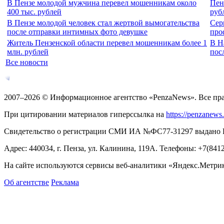
В Пензе молодой мужчина перевел мошенникам около
Пен
400 тыс. рублей
руб
В Пензе молодой человек стал жертвой вымогательства
Сер
после отправки интимных фото девушке
про
Житель Пензенской области перевел мошенникам более 1
В Н
млн. рублей
пос
Все новости
2007–2026 © Информационное агентство «PenzaNews». Все пр
При цитировании материалов гиперссылка на
https://penzanews
Свидетельство о регистрации СМИ ИА №ФС77-31297 выдано Рос
Адрес: 440034, г. Пенза, ул. Калинина, 119А. Телефоны: +7(841
На сайте используются сервисы веб-аналитики «Яндекс.Метрика
Об агентстве
Реклама