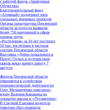
с работой фонда «Защитники
Отечества»
Благотворительный фонд
«Атомный» поддержит пять
социально значимых проектов
Органы прокуратуры Пензенской
области за полгода выявили
более 750 нарушений в сфере
охраны труда
«Ростелеком» за 10 лет построил
10 тыс. км оптики в частном
секторе Пензенской области
Выставка «Добро пожаловать в
Пензу! Отдых и путешествия
сквозь века» начнет работу 7
августа
Житель Пензенской области
обвиняется в содействии
террористической деятельности
Олег Мельниченко пригласил
вдову Валерия Канакина на
открытие школы в «Лугометрии»
В Средней Елюзани водитель
трактора сбил пешехода