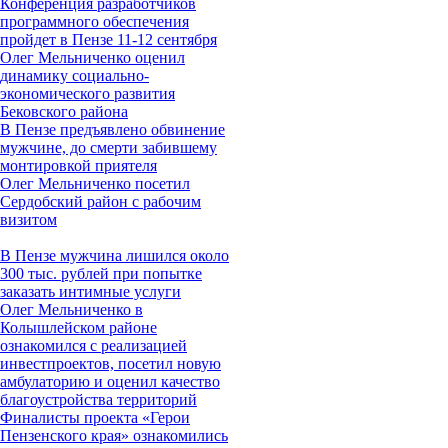
Конференция разработчиков
программного обеспечения
пройдет в Пензе 11-12 сентября
Олег Мельниченко оценил
динамику социально-
экономического развития
Бековского района
В Пензе предъявлено обвинение
мужчине, до смерти забившему
монтировкой приятеля
Олег Мельниченко посетил
Сердобский район с рабочим
визитом
В Пензе мужчина лишился около
300 тыс. рублей при попытке
заказать интимные услуги
Олег Мельниченко в
Колышлейском районе
ознакомился с реализацией
инвестпроектов, посетил новую
амбулаторию и оценил качество
благоустройства территорий
Финалисты проекта «Герои
Пензенского края» ознакомились