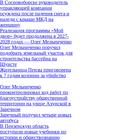
В Сосновоборске руководитель
управляющей компании
осуждена после падения снега и
наледи с крыши МКД на
женщину
Реализация программы «Мой
двор» будет продолжена в 2027-
2028 годах — Олег Мельниченко
Олег Мельниченко поручил
подобрать земельный участок для
строительства бассейна на
Шуисте
Жительница Пензы приговорена
к 7 годам колонии за убийство
Олег Мельниченко
проконтролировал ход работ по
благоустройству общественной
территории на улице Ахунской в
Заречном
Заречный получил четыре новых
автобуса
В Пензенскую область
поступили новые учебники по
истории и обществознанию