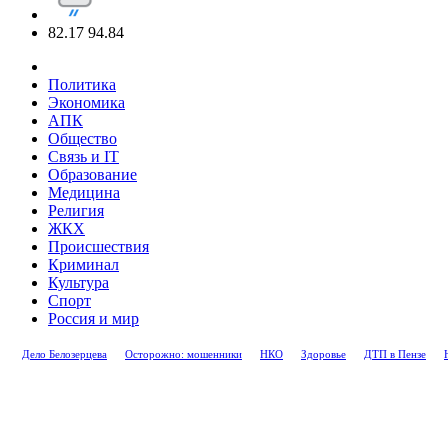
82.17
94.84
Политика
Экономика
АПК
Общество
Связь и IT
Образование
Медицина
Религия
ЖКХ
Происшествия
Криминал
Культура
Спорт
Россия и мир
Дело Белозерцева
Осторожно: мошенники
НКО
Здоровье
ДТП в Пензе