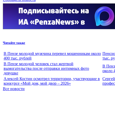
Читайте также
В Пензе молодой мужчина перевел мошенникам около
Пенсио
400 тыс. рублей
тыс. р
В Пензе молодой человек стал жертвой
В Пенз
вымогательства после отправки интимных фото
около 
девушке
Алексей Костин осмотрел территории, участвующие в
Сергей
конкурсе «Мой дом, мой двор – 2026»
профес
Все новости