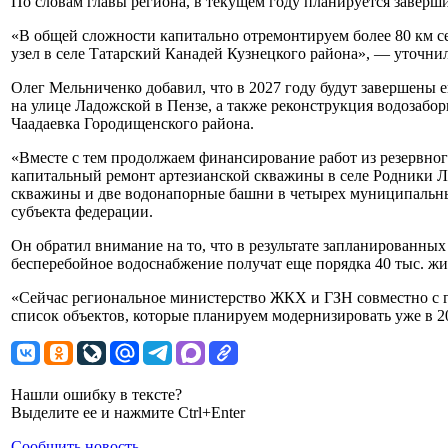
По словам главы региона, в текущем году планируется заверши
«В общей сложности капитально отремонтируем более 80 км с
узел в селе Татарский Канадей Кузнецкого района», — уточнил
Олег Мельниченко добавил, что в 2027 году будут завершены 
на улице Ладожской в Пензе, а также реконструкция водозабор
Чаадаевка Городищенского района.
«Вместе с тем продолжаем финансирование работ из резервно
капитальный ремонт артезианской скважины в селе Родники Л
скважины и две водонапорные башни в четырех муниципальны
субъекта федерации.
Он обратил внимание на то, что в результате запланированны
бесперебойное водоснабжение получат еще порядка 40 тыс. жи
«Сейчас региональное министерство ЖКХ и ГЗН совместно с 
список объектов, которые планируем модернизировать уже в 2
Нашли ошибку в тексте?
Выделите ее и нажмите Ctrl+Enter
Сообщить новость