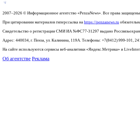
2007–2026 © Информационное агентство «PenzaNews». Все права защищены
При цитировании материалов гиперссылка на
https://penzanews.ru
обязательн
Свидетельство о регистрации СМИ ИА №ФС77-31297 выдано Россвязьохранку
Адрес: 440034, г. Пенза, ул. Калинина, 119А. Телефоны: +7(8412)
999-101, 24
На сайте используются сервисы веб-аналитики «Яндекс.Метрика» и LiveInter
Об агентстве
Реклама