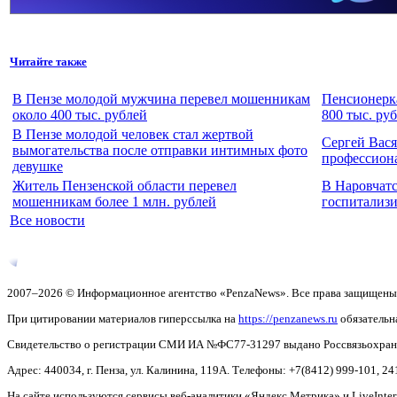
Читайте также
В Пензе молодой мужчина перевел мошенникам
Пенсионерка
около 400 тыс. рублей
800 тыс. ру
В Пензе молодой человек стал жертвой
Сергей Вас
вымогательства после отправки интимных фото
профессион
девушке
Житель Пензенской области перевел
В Наровчат
мошенникам более 1 млн. рублей
госпитализи
Все новости
2007–2026 © Информационное агентство «PenzaNews». Все права защищены
При цитировании материалов гиперссылка на
https://penzanews.ru
обязательн
Свидетельство о регистрации СМИ ИА №ФС77-31297 выдано Россвязьохранку
Адрес: 440034, г. Пенза, ул. Калинина, 119А. Телефоны: +7(8412)
999-101, 24
На сайте используются сервисы веб-аналитики «Яндекс.Метрика» и LiveInter