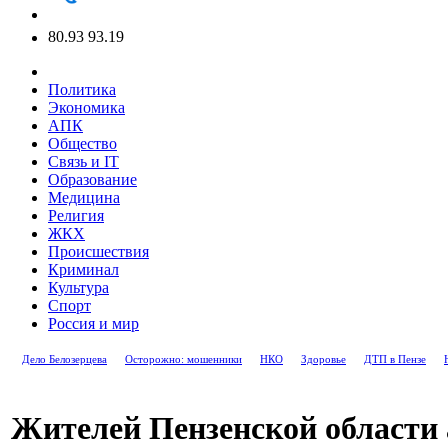
80.93
93.19
Политика
Экономика
АПК
Общество
Связь и IT
Образование
Медицина
Религия
ЖКХ
Происшествия
Криминал
Культура
Спорт
Россия и мир
Дело Белозерцева
Осторожно: мошенники
НКО
Здоровье
ДТП в Пензе
Жителей Пензенской области