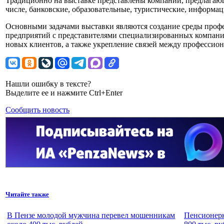
Традиционно на выставке представлены компании, предлагающ
числе, банковские, образовательные, туристические, информа
Основными задачами выставки являются создание среды проф
предприятий с представителями специализированных компани
новых клиентов, а также укрепление связей между профессио
Нашли ошибку в тексте?
Выделите ее и нажмите Ctrl+Enter
Сообщить новость
Читайте также
В Пензе молодой мужчина перевел мошенникам
Пенсионерк