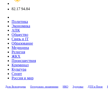
82.17
94.84
Политика
Экономика
АПК
Общество
Связь и IT
Образование
Медицина
Религия
ЖКХ
Происшествия
Криминал
Культура
Спорт
Россия и мир
Дело Белозерцева
Осторожно: мошенники
НКО
Здоровье
ДТП в Пензе