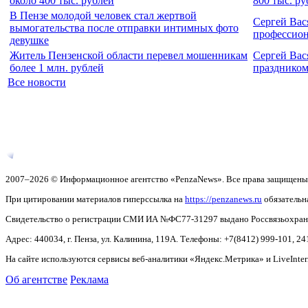
около 400 тыс. рублей
800 тыс. р
В Пензе молодой человек стал жертвой
Сергей Вас
вымогательства после отправки интимных фото
профессио
девушке
Житель Пензенской области перевел мошенникам
Сергей Вас
более 1 млн. рублей
празднико
Все новости
2007–2026 © Информационное агентство «PenzaNews». Все права защищены
При цитировании материалов гиперссылка на
https://penzanews.ru
обязательн
Свидетельство о регистрации СМИ ИА №ФС77-31297 выдано Россвязьохранку
Адрес: 440034, г. Пенза, ул. Калинина, 119А. Телефоны: +7(8412)
999-101, 24
На сайте используются сервисы веб-аналитики «Яндекс.Метрика» и LiveInter
Об агентстве
Реклама