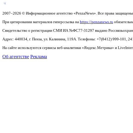
2007–2026 © Информационное агентство «PenzaNews». Все права защищены
При цитировании материалов гиперссылка на
https://penzanews.ru
обязательн
Свидетельство о регистрации СМИ ИА №ФС77-31297 выдано Россвязьохранку
Адрес: 440034, г. Пенза, ул. Калинина, 119А. Телефоны: +7(8412)
999-101, 24
На сайте используются сервисы веб-аналитики «Яндекс.Метрика» и LiveInter
Об агентстве
Реклама