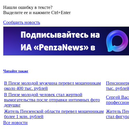
Нашли ошибку в тексте?
Выделите ее и нажмите Ctrl+Enter
Сообщить новость
Читайте также
В Пензе молодой мужчина перевел мошенникам
Пенсионерк
около 400 тыс. рублей
тыс. рубле
В Пензе молодой человек стал жертвой
Сергей Вас
вымогательства после отправки интимных фото
профессио
девушке
Житель Пензенской области перевел мошенникам
Житель Пен
более 1 млн. рублей
стал фигур
Все новости