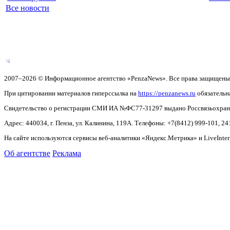
Все новости
2007–2026 © Информационное агентство «PenzaNews». Все права защищены
При цитировании материалов гиперссылка на
https://penzanews.ru
обязательн
Свидетельство о регистрации СМИ ИА №ФС77-31297 выдано Россвязьохранку
Адрес: 440034, г. Пенза, ул. Калинина, 119А. Телефоны: +7(8412)
999-101, 24
На сайте используются сервисы веб-аналитики «Яндекс.Метрика» и LiveInter
Об агентстве
Реклама