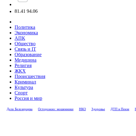
81.41
94.06
Политика
Экономика
АПК
Общество
Связь и IT
Образование
Медицина
Религия
ЖКХ
Происшествия
Криминал
Культура
Спорт
Россия и мир
Дело Белозерцева
Осторожно: мошенники
НКО
Здоровье
ДТП в Пензе