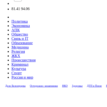
81.41
94.06
Политика
Экономика
АПК
Общество
Связь и IT
Образование
Медицина
Религия
ЖКХ
Происшествия
Криминал
Культура
Спорт
Россия и мир
Дело Белозерцева
Осторожно: мошенники
НКО
Здоровье
ДТП в Пензе