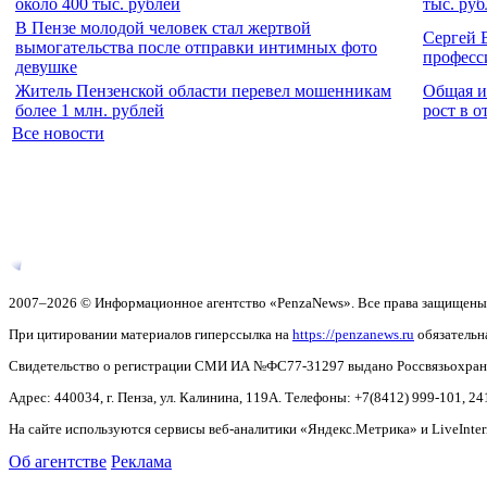
около 400 тыс. рублей
тыс. руб
В Пензе молодой человек стал жертвой
Сергей 
вымогательства после отправки интимных фото
професс
девушке
Житель Пензенской области перевел мошенникам
Общая ин
более 1 млн. рублей
рост в 
Все новости
2007–2026 © Информационное агентство «PenzaNews». Все права защищены
При цитировании материалов гиперссылка на
https://penzanews.ru
обязательн
Свидетельство о регистрации СМИ ИА №ФС77-31297 выдано Россвязьохранку
Адрес: 440034, г. Пенза, ул. Калинина, 119А. Телефоны: +7(8412)
999-101, 24
На сайте используются сервисы веб-аналитики «Яндекс.Метрика» и LiveInter
Об агентстве
Реклама