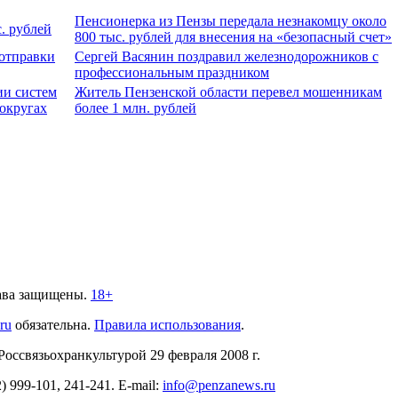
Пенсионерка из Пензы передала незнакомцу около
. рублей
800 тыс. рублей для внесения на «безопасный счет»
 отправки
Сергей Васянин поздравил железнодорожников с
профессиональным праздником
ии систем
Житель Пензенской области перевел мошенникам
округах
более 1 млн. рублей
ава защищены.
18+
.ru
обязательна.
Правила использования
.
связьохранкультурой 29 февраля 2008 г.
2)
999-101, 241-241
. E-mail:
info@penzanews.ru