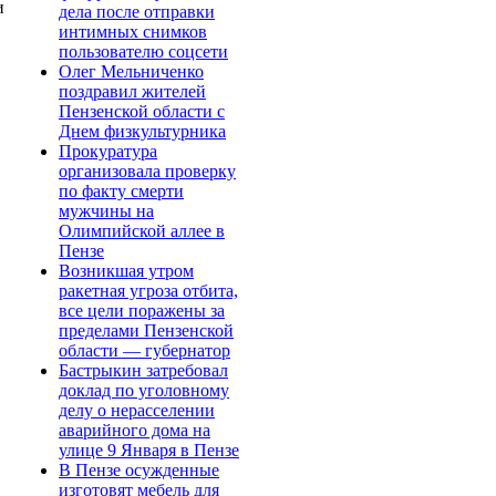
и
дела после отправки
интимных снимков
пользователю соцсети
Олег Мельниченко
поздравил жителей
Пензенской области с
Днем физкультурника
Прокуратура
организовала проверку
по факту смерти
мужчины на
Олимпийской аллее в
Пензе
Возникшая утром
ракетная угроза отбита,
все цели поражены за
пределами Пензенской
области — губернатор
Бастрыкин затребовал
доклад по уголовному
делу о нерасселении
аварийного дома на
улице 9 Января в Пензе
В Пензе осужденные
изготовят мебель для