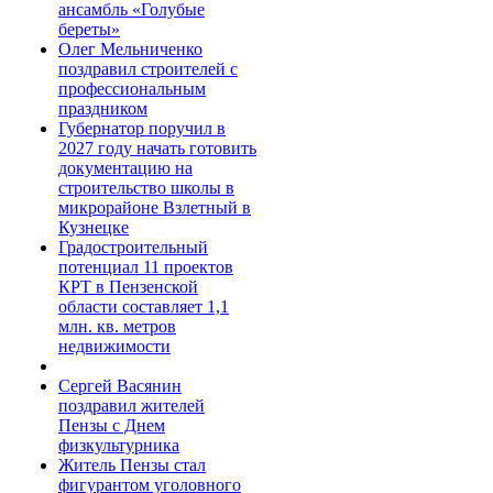
ансамбль «Голубые
береты»
Олег Мельниченко
поздравил строителей с
профессиональным
праздником
Губернатор поручил в
2027 году начать готовить
документацию на
строительство школы в
микрорайоне Взлетный в
Кузнецке
Градостроительный
потенциал 11 проектов
КРТ в Пензенской
области составляет 1,1
млн. кв. метров
недвижимости
Сергей Васянин
поздравил жителей
Пензы с Днем
физкультурника
Житель Пензы стал
фигурантом уголовного