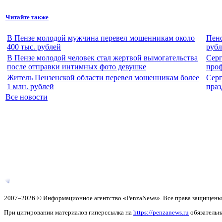
Читайте также
В Пензе молодой мужчина перевел мошенникам около
Пенс
400 тыс. рублей
рубл
В Пензе молодой человек стал жертвой вымогательства
Серг
после отправки интимных фото девушке
про
Житель Пензенской области перевел мошенникам более
Серг
1 млн. рублей
пра
Все новости
2007–2026 © Информационное агентство «PenzaNews». Все права защищены
При цитировании материалов гиперссылка на
https://penzanews.ru
обязательн