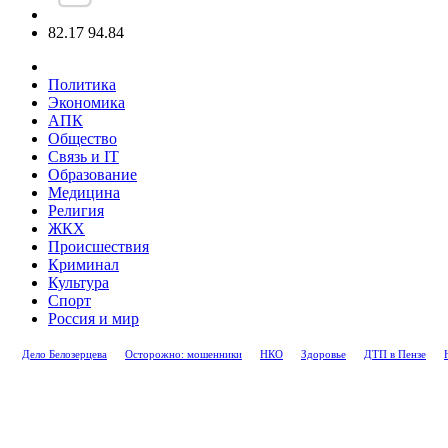
82.17
94.84
Политика
Экономика
АПК
Общество
Связь и IT
Образование
Медицина
Религия
ЖКХ
Происшествия
Криминал
Культура
Спорт
Россия и мир
Дело Белозерцева
Осторожно: мошенники
НКО
Здоровье
ДТП в Пензе