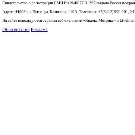
Свидетельство о регистрации СМИ ИА №ФС77-31297 выдано Россвязьохранку
Адрес: 440034, г. Пенза, ул. Калинина, 119А. Телефоны: +7(8412)
999-101, 24
На сайте используются сервисы веб-аналитики «Яндекс.Метрика» и LiveInter
Об агентстве
Реклама